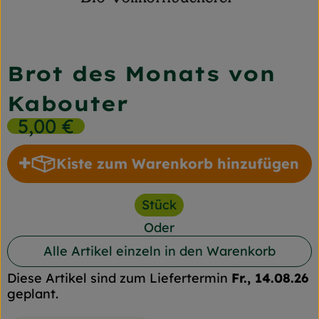
Frischetheke
Naturkost
Brot des Monats von
Getränke
Kabouter
Gartensaison
5,00 €
Drogerie
Kiste zum Warenkorb hinzufügen
Kiste zum Warenkorb hin
So geht's
Stück
Unsere Kisten
Oder
Alle Artikel einzeln in den Warenkorb
Über uns
Diese Artikel sind zum Liefertermin
Fr., 14.08.26
Blog
geplant.
Jetzt bestellen