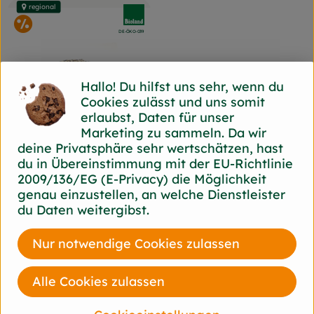
regional
, Verband:
im Angebot
, Kontrollstelle:
DE-ÖKO-039
Hallo! Du hilfst uns sehr, wenn du
Cookies zulässt und uns somit
erlaubst, Daten für unser
Marketing zu sammeln. Da wir
deine Privatsphäre sehr wertschätzen, hast
du in Übereinstimmung mit der EU-Richtlinie
1 x 750g
2009/136/EG (E-Privacy) die Möglichkeit
eingeplant
genau einzustellen, an welche Dienstleister
du Daten weitergibst.
4,89 €
/ 500g
, Preis:
Linsenblüte
Nur notwendige Cookies zulassen
, Referenzpreis:
Kabouter
9,78 €
/ kg
, Herkunft:
Du hast eine Frage? Wir helfen gerne!
Alle Cookies zulassen
Josef-Haumann-Str. 7
44866 Bochum-Wattenscheid