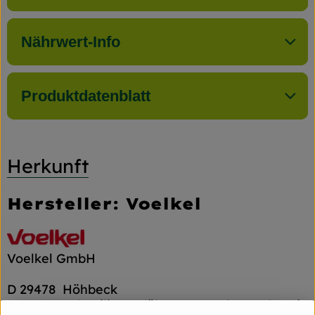
Nährwert-Info
Produktdatenblatt
Herkunft
Hersteller: Voelkel
Voelkel GmbH
D 29478 Höhbeck
In unserer familiengeführten Naturkostsafterei