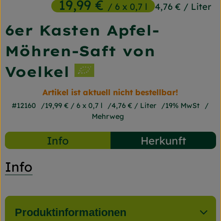
19,99 €
/ 6 x 0,7 l
4,76 €
/ Liter
Frischetheke
6er Kasten Apfel-
Naturkost
Möhren-Saft von
Getränke
Voelkel
Gartensaison
Artikel ist aktuell nicht bestellbar!
Drogerie
#12160
19,99 €
/ 6 x 0,7 l
4,76 €
/ Liter
19% MwSt
Mehrweg
So geht's
Info
Herkunft
Unsere Kisten
Info
Über uns
Blog
Produktinformationen
Jetzt bestellen