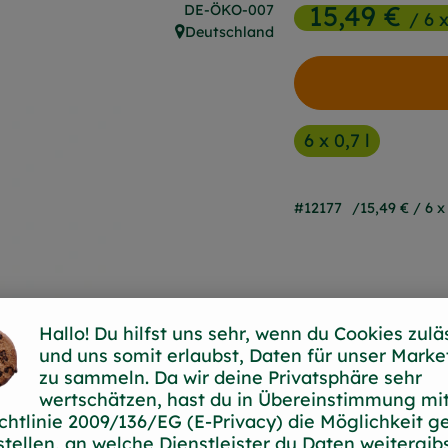
15,49 €
, Kontrollstelle:
DE-ÖKO-007
/ 6 x
Deutschland
, Herkunft:
6 x 0,7 l
#12177
15,49 €
/ 6 x 
Hallo! Du hilfst uns sehr, wenn du Cookies zulä
und uns somit erlaubst, Daten für unser Marke
zu sammeln. Da wir deine Privatsphäre sehr
wertschätzen, hast du in Übereinstimmung mit
chtlinie 2009/136/EG (E-Privacy) die Möglichkeit g
stellen, an welche Dienstleister du Daten weitergibs