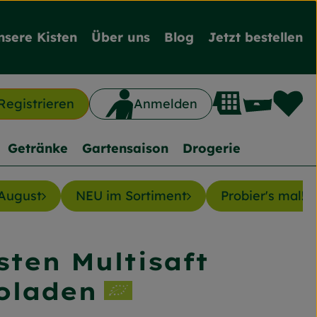
nsere Kisten
Über uns
Blog
Jetzt bestellen
L
Waren
Registrieren
Anmelden
n
Getränke
Gartensaison
Drogerie
August
NEU im Sortiment
Probier's mal! J
sten Multisaft
inzufügen
oladen