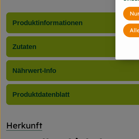
Nur
Produktinformationen
All
Zutaten
Nährwert-Info
Produktdatenblatt
Herkunft