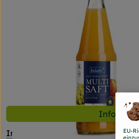
Info
EU-Ri
Info
einzu