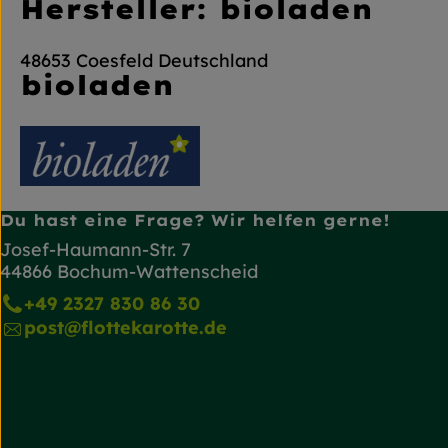
Hersteller: bioladen
48653 Coesfeld Deutschland
bioladen
Du hast eine Frage? Wir helfen gerne!
Josef-Haumann-Str. 7
44866 Bochum-Wattenscheid
+49 2327 830 86 30
post@flottekarotte.de