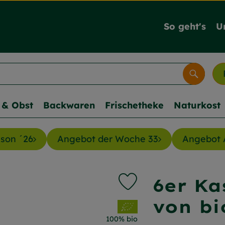
So geht's
U
Suche
& Obst
Backwaren
Frischetheke
Naturkost
ison ´26
Angebot der Woche 33
Angebot 
6er Ka
Produkt zu Favouriten h
von bi
, Verband:
100% bio