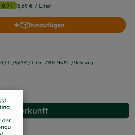
 0,7 l
3,69 €
/ Liter
hinzufügen
Produkt zum Warenkorb hinzufügen
0,7 l
3,69 €
/ Liter
19% MwSt
Mehrweg
sst
ting
Herkunft
 der
enau
t.