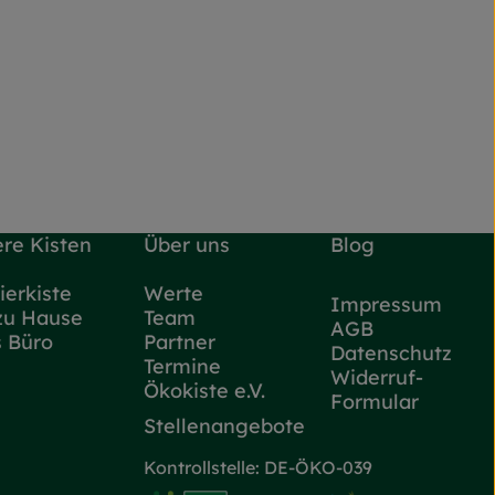
re Kisten
Über uns
Blog
ierkiste
Werte
Impressum
zu Hause
Team
AGB
s Büro
Partner
Datenschutz
Termine
Widerruf-
Ökokiste e.V.
Formular
Stellenangebote
Kontrollstelle: DE-ÖKO-039