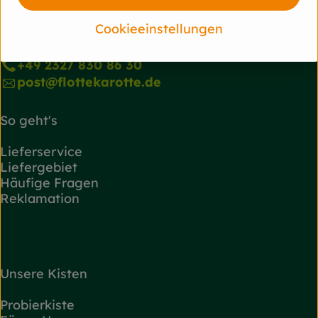
Du hast eine Frage? Wir helfen gerne!
Josef-Haumann-Str. 7
Cookieeinstellungen
44866 Bochum-Wattenscheid
+49 2327 830 86 30
post@flottekarotte.de
So geht's
Lieferservice
Liefergebiet
Häufige Fragen
Reklamation
Unsere Kisten
Probierkiste