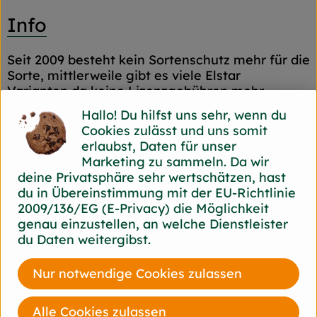
Info
Seit 2009 besteht kein Sortenschutz mehr für die
Sorte, mittlerweile gibt es viele Elstar
Varianten,da keine Lizenzgebühren mehr
anfallen.
Hallo! Du hilfst uns sehr, wenn du
Cookies zulässt und uns somit
erlaubst, Daten für unser
Produktinformationen
Marketing zu sammeln. Da wir
deine Privatsphäre sehr wertschätzen, hast
du in Übereinstimmung mit der EU-Richtlinie
2009/136/EG (E-Privacy) die Möglichkeit
Herkunft
genau einzustellen, an welche Dienstleister
du Daten weitergibst.
Hersteller: Münch
Nur notwendige Cookies zulassen
Deutschland
Alle Cookies zulassen