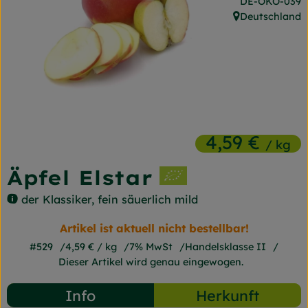
, Kontrollstelle
DE-ÖKO-039
Frischetheke
Deutschland
, Herkunft:
Naturkost
Getränke
Gartensaison
Drogerie
4,59 €
/ kg
Äpfel Elstar
So geht's
der Klassiker, fein säuerlich mild
Unsere Kisten
Artikel ist aktuell nicht bestellbar!
Über uns
#529
4,59 €
/ kg
7% MwSt
Handelsklasse II
Dieser Artikel wird genau eingewogen.
Blog
Info
Herkunft
Jetzt bestellen