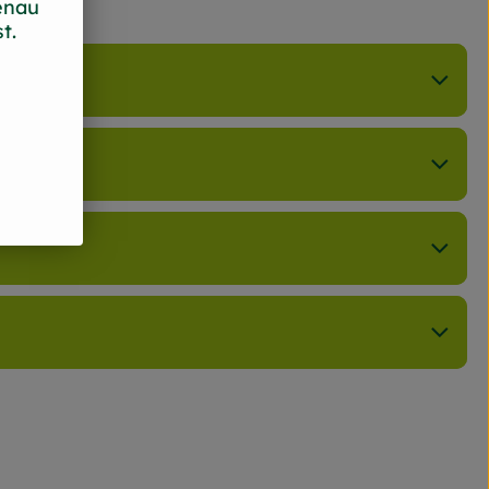
enau
t.