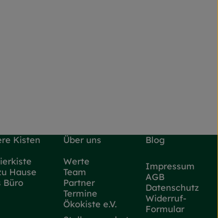
re Kisten
Über uns
Blog
ierkiste
Werte
Impressum
zu Hause
Team
AGB
s Büro
Partner
Datenschutz
Termine
Widerruf-
Ökokiste e.V.
Formular