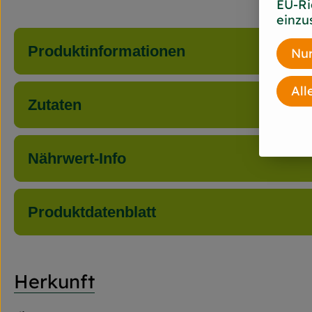
EU-Ri
einzu
Produktinformationen
Nur
All
Zutaten
Nährwert-Info
Produktdatenblatt
Herkunft