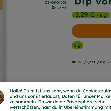
Dip v
, Kontrollstelle:
DE-ÖKO-001
diverse
, Herkunft:
1,29 €
/ 8 g
8 g
#8127
1,29 €
/ 8 g
Hallo! Du hilfst uns sehr, wenn du Cookies zulä
und uns somit erlaubst, Daten für unser Marke
zu sammeln. Da wir deine Privatsphäre sehr
wertschätzen, hast du in Übereinstimmung mit