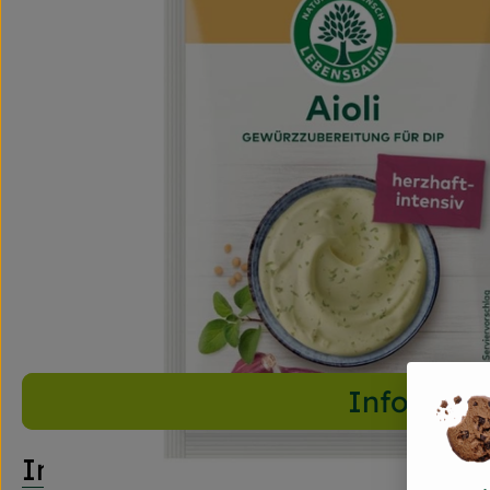
Info
Info