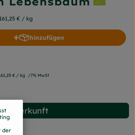
on Lebensbaum
161,25 €
/ kg
hinzufügen
Produkt zum Warenkorb hinzufügen
161,25 €
/ kg
7% MwSt
Herkunft
sst
ting
 der