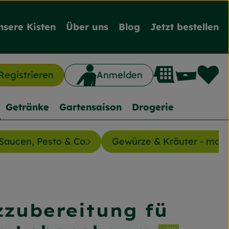
nsere Kisten
Über uns
Blog
Jetzt bestellen
L
Waren
Registrieren
Anmelden
n
Getränke
Gartensaison
Drogerie
Saucen, Pesto & Co.
Gewürze & Kräuter - mon
nzufügen
zubereitung fü