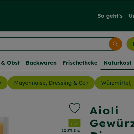
So geht's
U
Suche
& Obst
Backwaren
Frischetheke
Naturkost
Mayonnaise, Dressing & Co.
Würzmittel, 
Aioli
Produkt zu Favouriten hi
Gewürz
, Verband:
100% bio