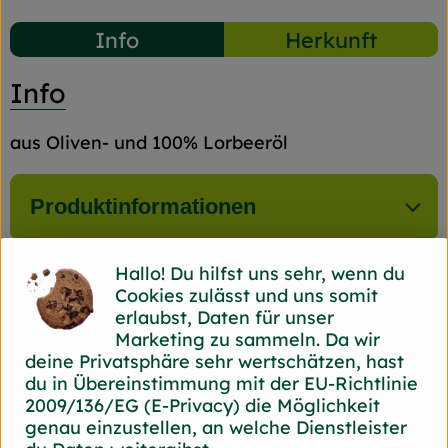
Info
Herkunft
Info
aus Oliven- und 100% Lorbeeröl
Produktinformationen
Hallo! Du hilfst uns sehr, wenn du
Produktdatenblatt
Cookies zulässt und uns somit
erlaubst, Daten für unser
Marketing zu sammeln. Da wir
deine Privatsphäre sehr wertschätzen, hast
Herkunft
du in Übereinstimmung mit der EU-Richtlinie
2009/136/EG (E-Privacy) die Möglichkeit
genau einzustellen, an welche Dienstleister
Hersteller: Jislaine