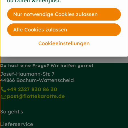
du Daten weitergibst.
Naturkosmetik
Nur notwendige Cookies zulassen
SY
Jislaine Naturkosmetik
Alle Cookies zulassen
Cookieeinstellungen
Du hast eine Frage? Wir helfen gerne!
Josef-Haumann-Str. 7
44866 Bochum-Wattenscheid
+49 2327 830 86 30
post@flottekarotte.de
So geht's
Lieferservice