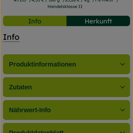
#7133
4,55 €
/ 180 g
25,28 €
/ kg
7% MwSt
Handelsklasse II
Info
Herkunft
Info
Produktinformationen
Zutaten
Nährwert-Info
Produktdatenblatt