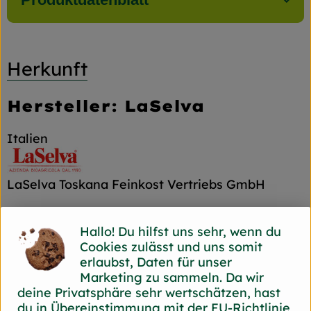
Herkunft
Hersteller: LaSelva
Italien
LaSelva Toskana Feinkost Vertriebs GmbH
D 82166 Gräfelfing
Bio mit italienischer Lebensart und
Hallo! Du hilfst uns sehr, wenn du
Leidenschaft für Natur und Genuss
Cookies zulässt und uns somit
erlaubst, Daten für unser
In der südlichen Toskana liegt der Biohof
Marketing zu sammeln. Da wir
LaSelva. Seit 1980 wird hier ökologischer
deine Privatsphäre sehr wertschätzen, hast
Landbau betrieben, seit 2018 ist die
du in Übereinstimmung mit der EU-Richtlinie