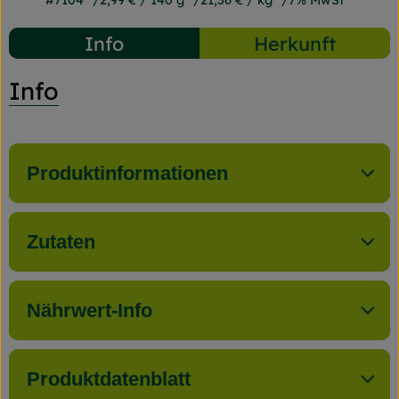
#7104
2,99 €
/ 140 g
21,36 €
/ kg
7% MwSt
Info
Herkunft
Info
Produktinformationen
Zutaten
Nährwert-Info
Produktdatenblatt