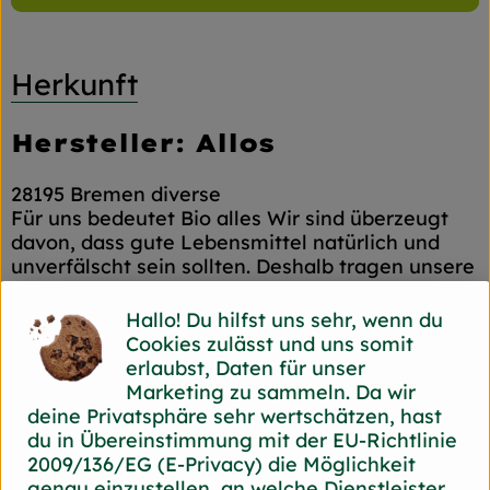
Herkunft
Hersteller: Allos
28195 Bremen diverse
Für uns bedeutet Bio alles Wir sind überzeugt
davon, dass gute Lebensmittel natürlich und
unverfälscht sein sollten. Deshalb tragen unsere
Produkte auch das EU-Bio-Siegel. Und weil wir
Bio weiterdenken und weiterentwickeln wollen,
Hallo! Du hilfst uns sehr, wenn du
setzen wir uns selbst strenge Regeln. Ein
Cookies zulässt und uns somit
Beispiel: In Bio-Produkten sind laut EU-
erlaubst, Daten für unser
Verordnung 49 Zusatzstoffe erlaubt – in
Marketing zu sammeln. Da wir
konventionellen Produkten sogar 316. Wir
deine Privatsphäre sehr wertschätzen, hast
verwenden lediglich sechs. Und zwar nur solche
du in Übereinstimmung mit der EU-Richtlinie
die in der Natur vorkommen und die als
2009/136/EG (E-Privacy) die Möglichkeit
Hilfsstoffe bei der Verarbeitung unserer
genau einzustellen, an welche Dienstleister