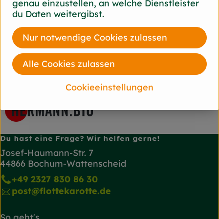
genau einzustellen, an welche Dienstleister
du Daten weitergibst.
Herkunft
Nur notwendige Cookies zulassen
Hersteller: Hermann
Alle Cookies zulassen
EU
HERMANN
Cookieeinstellungen
Du hast eine Frage? Wir helfen gerne!
Josef-Haumann-Str. 7
44866 Bochum-Wattenscheid
+49 2327 830 86 30
post@flottekarotte.de
So geht's