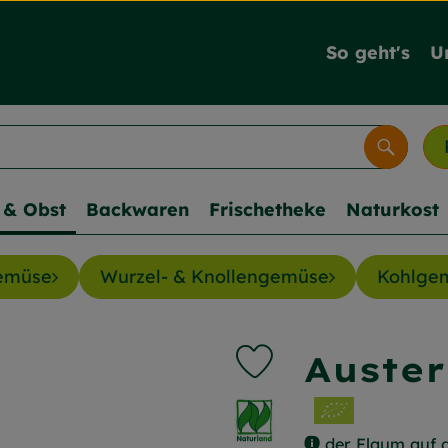
So geht's
U
Suche
& Obst
Backwaren
Frischetheke
Naturkost
gemüse
Wurzel- & Knollengemüse
Kohlge
Auster
Produkt zu Favouriten h
, Verband:
der Flaum auf d