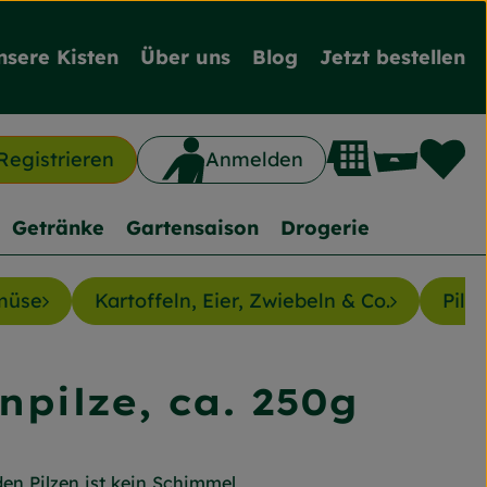
nsere Kisten
Über uns
Blog
Jetzt bestellen
L
Waren
Registrieren
Anmelden
n
Getränke
Gartensaison
Drogerie
müse
Kartoffeln, Eier, Zwiebeln & Co.
Pilze
npilze, ca. 250g
inzufügen
en Pilzen ist kein Schimmel