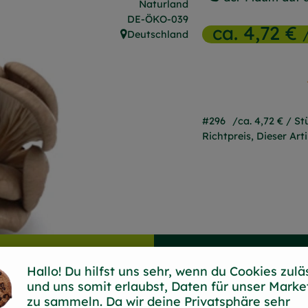
Naturland
, Kontrollstelle:
DE-ÖKO-039
ca. 4,72 €
Deutschland
, Herkunft:
#296
ca. 4,72 €
/ St
Richtpreis,
Dieser Art
Hallo! Du hilfst uns sehr, wenn du Cookies zulä
und uns somit erlaubst, Daten für unser Marke
zu sammeln. Da wir deine Privatsphäre sehr