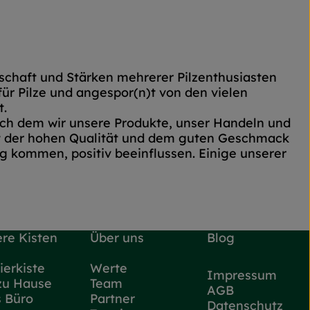
schaft und Stärken mehrerer Pilzenthusiasten
ür Pilze und angespor(n)t von den vielen
t.
 nach dem wir unsere Produkte, unser Handeln und
mit der hohen Qualität und dem guten Geschmack
g kommen, positiv beeinflussen. Einige unserer
re Kisten
Über uns
Blog
ierkiste
Werte
Impressum
zu Hause
Team
AGB
s Büro
Partner
Datenschutz