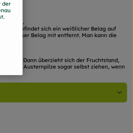
 der
enau
t.
wechseln.
ftmals befindet sich ein weißlicher Belag auf
 wird dieser Belag mit entfernt. Man kann die
 lassen. Dann überzieht sich der Fruchtstand,
man damit Austernpilze sogar selbst ziehen, wenn