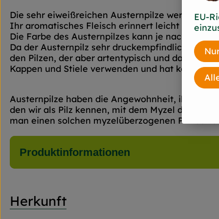
Die sehr eiweißreichen Austernpilze werden auch
EU-Ri
Ihr aromatisches Fleisch erinnert leicht an den
einzu
Die Farbe des Austernpilzes kann je nach Kultu
Da der Austernpilz sehr druckempfindlich ist, so
Nur
den Pilzen, der aber artentypisch und daher unbe
Kappen und Stiele verwenden und hat kaum Abfa
All
Austernpilze haben die Angewohnheit, ihre Spor
den wir als Pilz kennen, mit dem Myzel des Aust
man einen solchen myzelüberzogenen Pilz auf ei
Produktinformationen
Herkunft