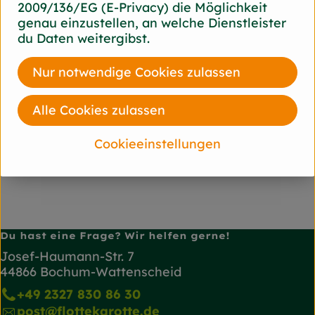
Natural Care
2009/136/EG (E-Privacy) die Möglichkeit
genau einzustellen, an welche Dienstleister
du Daten weitergibst.
Lettland
Ben&Anna Natural Care
Nur notwendige Cookies zulassen
Alle Cookies zulassen
Cookieeinstellungen
Du hast eine Frage? Wir helfen gerne!
Josef-Haumann-Str. 7
44866 Bochum-Wattenscheid
+49 2327 830 86 30
post@flottekarotte.de