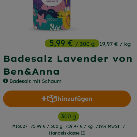
Frischetheke
Naturkost
Getränke
5,99 €
/ 300 g
19,97 €
/ kg
Gartensaison
Badesalz Lavender von
Drogerie
Ben&Anna
So geht's
Badesalz mit Schaum
Unsere Kisten
hinzufügen
Produkt zum Warenkorb h
Über uns
300 g
Blog
#16027
5,99 €
/ 300 g
19,97 €
/ kg
19% MwSt
Handelsklasse II
Jetzt bestellen