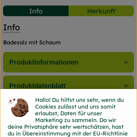
Info
Herkunft
Info
Badesalz mit Schaum
Produktinformationen
Produktdatenblatt
Hallo! Du hilfst uns sehr, wenn du
Cookies zulässt und uns somit
erlaubst, Daten für unser
Herkunft
Marketing zu sammeln. Da wir
deine Privatsphäre sehr wertschätzen, hast
Hersteller: Ben&Anna
du in Übereinstimmung mit der EU-Richtlinie