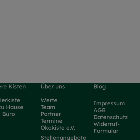
re Kisten
Über uns
Blog
ierkiste
Werte
Impressum
zu Hause
Team
AGB
s Büro
Partner
Datenschutz
Termine
Widerruf-
Ökokiste e.V.
Formular
Stellenangebote