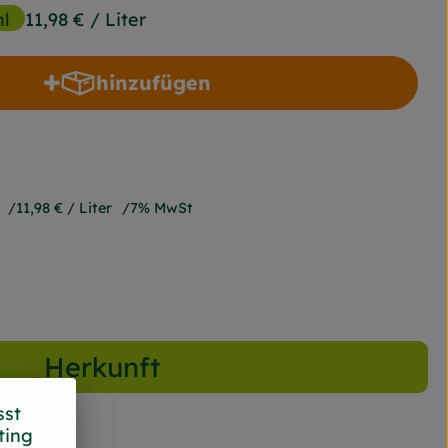
ml
11,98 €
/ Liter
hinzufügen
Produkt zum Warenkorb hinzufügen
11,98 €
/ Liter
7% MwSt
Herkunft
sst
ting