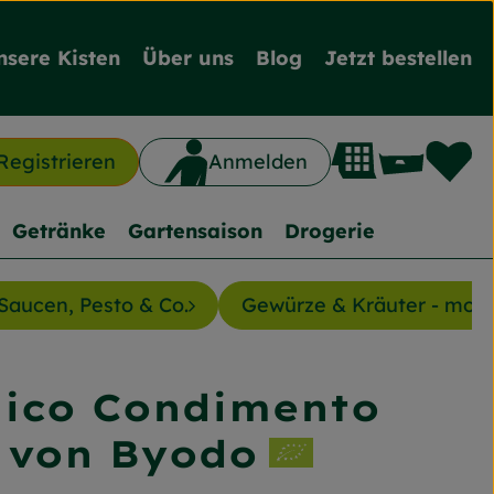
nsere Kisten
Über uns
Blog
Jetzt bestellen
L
Waren
Registrieren
Anmelden
n
Getränke
Gartensaison
Drogerie
Saucen, Pesto & Co.
Gewürze & Kräuter - mon
ico Condimento
nzufügen
 von Byodo