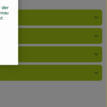
 der
enau
t.