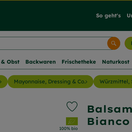
So geht's
U
Suche
& Obst
Backwaren
Frischetheke
Naturkost
Mayonnaise, Dressing & Co.
Würzmittel, 
Balsam
Produkt zu Favouriten hi
Bianco
, Verband:
100% bio