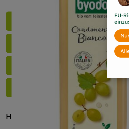
EU-Ri
Produktinformationen
einzu
Nur
Zutaten
All
Nährwert-Info
Produktdatenblatt
Herkunft