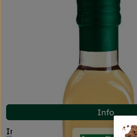
Info
Info