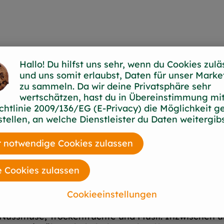
Hallo! Du hilfst uns sehr, wenn du Cookies zulä
und uns somit erlaubst, Daten für unser Marke
zu sammeln. Da wir deine Privatsphäre sehr
wertschätzen, hast du in Übereinstimmung mit
mbH
chtlinie 2009/136/EG (E-Privacy) die Möglichkeit g
stellen, an welche Dienstleister du Daten weitergibs
Hersteller in Europa. Begonnen hat alles ganz klei
uf einem Bauernhof mit kleinem Naturkostladen i
 notwendige Cookies zulassen
mensgeschichte ein international agierendes Unter
lliert biologische, naturbelassene und vegetarische
e Cookies zulassen
Cookieeinstellungen
Nussmuse, Trockenfrüchte und Müsli. Inzwischen um