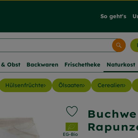
So geht's
U
Suche
& Obst
Backwaren
Frischetheke
Naturkost
Hülsenfrüchte
Ölsaaten
Cerealien
Buchwe
Produkt zu Favouriten hinz
Rapunz
, Verband:
EG-Bio