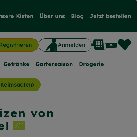
nsere Kisten
Über uns
Blog
Jetzt bestellen
L
Waren
Registrieren
Anmelden
n
Getränke
Gartensaison
Drogerie
Keimsaaten
izen von
ufügen
el