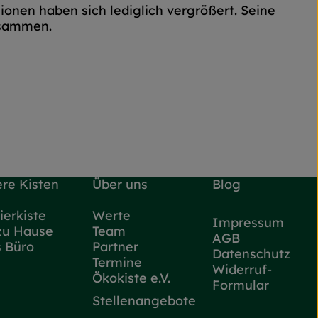
ionen haben sich lediglich vergrößert. Seine
usammen.
re Kisten
Über uns
Blog
ierkiste
Werte
Impressum
zu Hause
Team
AGB
s Büro
Partner
Datenschutz
Termine
Widerruf-
Ökokiste e.V.
Formular
Stellenangebote