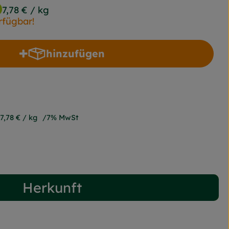
7,78 €
/ kg
rfügbar!
hinzufügen
Produkt zum Warenkorb hinzufügen
7,78 €
/ kg
7% MwSt
Herkunft