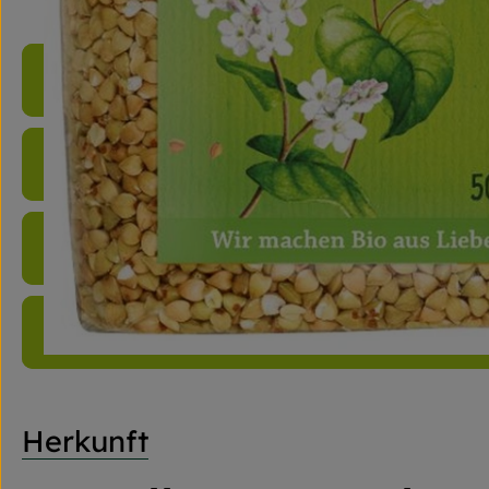
Produktinformationen
Zutaten
Nährwert-Info
Produktdatenblatt
Herkunft