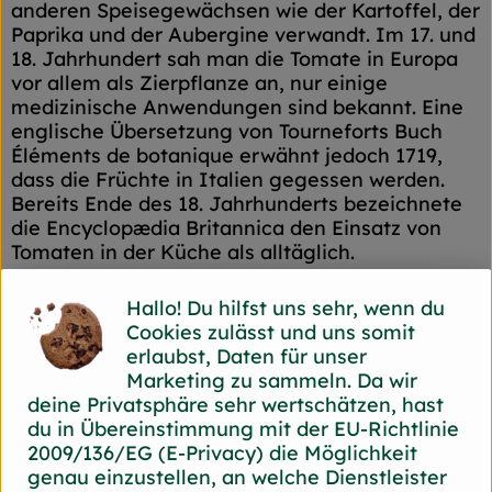
anderen Speisegewächsen wie der Kartoffel, der
Paprika und der Aubergine verwandt. Im 17. und
18. Jahrhundert sah man die Tomate in Europa
vor allem als Zierpflanze an, nur einige
medizinische Anwendungen sind bekannt. Eine
englische Übersetzung von Tourneforts Buch
Éléments de botanique erwähnt jedoch 1719,
dass die Früchte in Italien gegessen werden.
Bereits Ende des 18. Jahrhunderts bezeichnete
die Encyclopædia Britannica den Einsatz von
Tomaten in der Küche als alltäglich.
Hallo! Du hilfst uns sehr, wenn du
Produktinformationen
Cookies zulässt und uns somit
erlaubst, Daten für unser
Marketing zu sammeln. Da wir
deine Privatsphäre sehr wertschätzen, hast
Herkunft
du in Übereinstimmung mit der EU-Richtlinie
2009/136/EG (E-Privacy) die Möglichkeit
genau einzustellen, an welche Dienstleister
Hersteller: Brands, Thomas