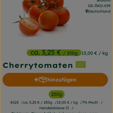
Bioland
Frischetheke
, Kontrollstelle
DE-ÖKO-039
Deutschland
, Herkunft:
Naturkost
Getränke
Gartensaison
Drogerie
ca. 3,25 €
/ 250g
13,00 €
/ kg
Cherrytomaten
So geht's
Unsere Kisten
hinzufügen
Produkt zum Warenkorb h
Über uns
250g
Blog
#123
ca. 3,25 €
/ 250g
13,00 €
/ kg
7% MwSt
Handelsklasse II
Jetzt bestellen