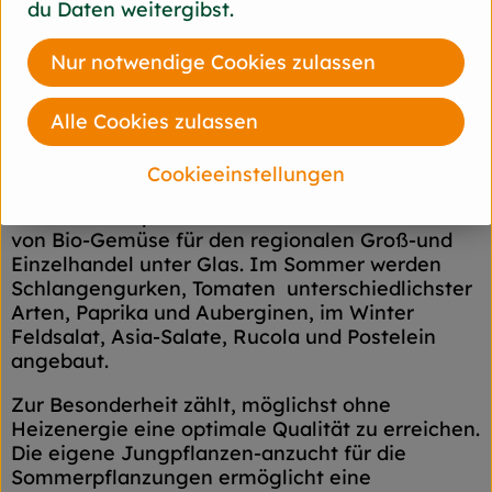
du Daten weitergibst.
47551 Till-Moyland Deutschland
Nur notwendige Cookies zulassen
zur Webseite
Die Bioland-Gärtnerei von Thomas Brands liegt
Alle Cookies zulassen
in der Nähe von Schloss Moyland und wurde
1997 neu gegründet.
Cookieeinstellungen
Anbauschwerpunkt ist die saisonale Produktion
von Bio-Gemüse für den regionalen Groß-und
Einzelhandel unter Glas. Im Sommer werden
Schlangengurken, Tomaten unterschiedlichster
Arten, Paprika und Auberginen, im Winter
Feldsalat, Asia-Salate, Rucola und Postelein
angebaut.
Zur Besonderheit zählt, möglichst ohne
Heizenergie eine optimale Qualität zu erreichen.
Die eigene Jungpflanzen-anzucht für die
Sommerpflanzungen ermöglicht eine