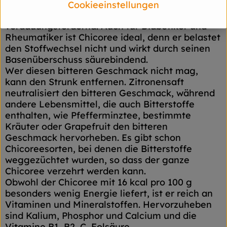
appetitanregend und harntreibend. Sie
Cookieeinstellungen
aktivieren Leber und Galle und erweisen sich als
verdauungsfördernd. Auch für Diabetiker und
Rheumatiker ist Chicoree ideal, denn er belastet
den Stoffwechsel nicht und wirkt durch seinen
Basenüberschuss säurebindend.
Wer diesen bitteren Geschmack nicht mag,
kann den Strunk entfernen. Zitronensaft
neutralisiert den bitteren Geschmack, während
andere Lebensmittel, die auch Bitterstoffe
enthalten, wie Pfefferminztee, bestimmte
Kräuter oder Grapefruit den bitteren
Geschmack hervorheben. Es gibt schon
Chicoreesorten, bei denen die Bitterstoffe
weggezüchtet wurden, so dass der ganze
Chicoree verzehrt werden kann.
Obwohl der Chicoree mit 16 kcal pro 100 g
besonders wenig Energie liefert, ist er reich an
Vitaminen und Mineralstoffen. Hervorzuheben
sind Kalium, Phosphor und Calcium und die
Vitamine B1, B2, C, Folsäure