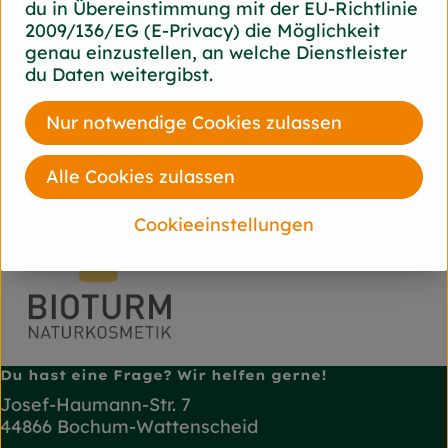
du in Übereinstimmung mit der EU-Richtlinie
2009/136/EG (E-Privacy) die Möglichkeit
Hersteller: BIOTURM
genau einzustellen, an welche Dienstleister
du Daten weitergibst.
Deutschland
BIOTURM
Nur notwendige Cookies zulassen
Alle Cookies zulassen
Cookieeinstellungen
Du hast eine Frage? Wir helfen gerne!
Josef-Haumann-Str. 7
44866 Bochum-Wattenscheid