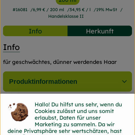
#16081
6,99 €
/ 200 ml
34,95 €
/ l
19% MwSt
Handelsklasse II
Info
Herkunft
Info
für geschwächtes, dünner werdendes Haar
Produktinformationen
Hallo! Du hilfst uns sehr, wenn du
Produktdatenblatt
Cookies zulässt und uns somit
erlaubst, Daten für unser
Marketing zu sammeln. Da wir
deine Privatsphäre sehr wertschätzen, hast
Herkunft