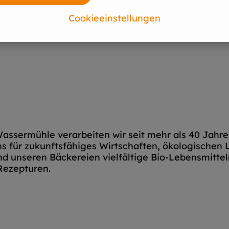
Cookieeinstellungen
Wassermühle verarbeiten wir seit mehr als 40 Jahr
s für zukunftsfähiges Wirtschaften, ökologischen
 unseren Bäckereien vielfältige Bio-Lebensmitteln
Rezepturen.