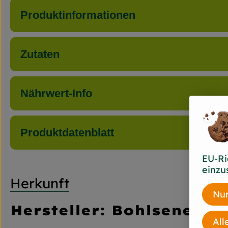
Produktinformationen
Zutaten
Nährwert-Info
Produktdatenblatt
EU-Ri
einzu
Herkunft
Nur
Hersteller: Bohlsener M
All