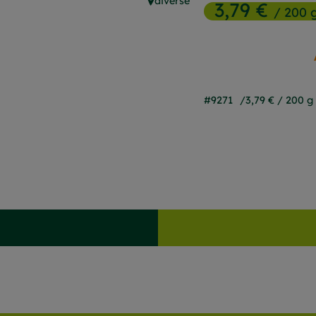
diverse
3,79 €
, Herkunft:
/ 200 
#9271
3,79 €
/ 200 g