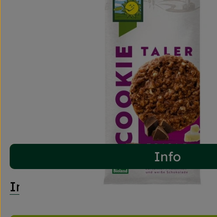
Info
Info