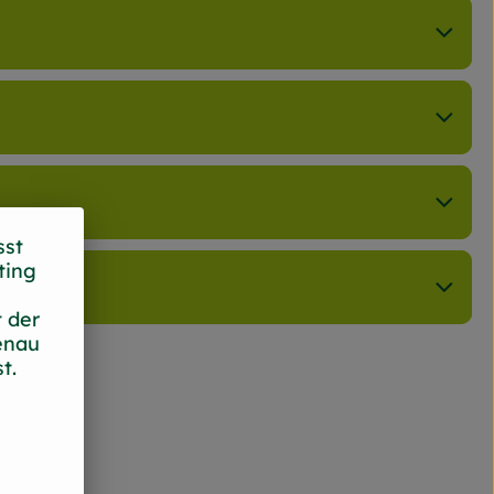
sst
ting
 der
enau
t.