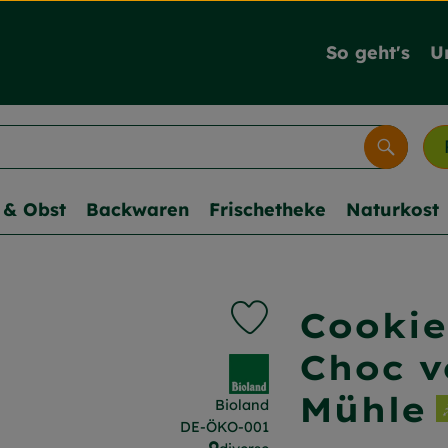
So geht's
U
Suche
& Obst
Backwaren
Frischetheke
Naturkost
Cookie
Produkt zu Favouriten hi
Choc v
, Verband:
Mühle
Bioland
, Kontrollstelle:
DE-ÖKO-001