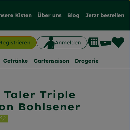
nsere Kisten
Über uns
Blog
Jetzt bestellen
L
Waren
Registrieren
Anmelden
n
Getränke
Gartensaison
Drogerie
 Taler Triple
nzufügen
on Bohlsener