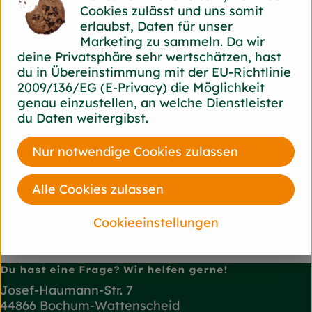
Cookies zulässt und uns somit
erlaubst, Daten für unser
Marketing zu sammeln. Da wir
Herkunft
deine Privatsphäre sehr wertschätzen, hast
du in Übereinstimmung mit der EU-Richtlinie
2009/136/EG (E-Privacy) die Möglichkeit
Hersteller: Byodo
genau einzustellen, an welche Dienstleister
du Daten weitergibst.
diverse
Byodo
Nur notwendige Cookies zulassen
Alle Cookies zulassen
Cookieeinstellungen
Du hast eine Frage? Wir helfen gerne!
Josef-Haumann-Str. 7
44866 Bochum-Wattenscheid