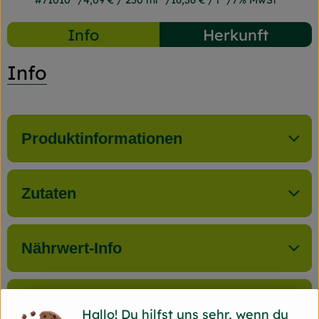
#71010
4,09 €
/ 250 ml
16,36 €
/ l
7% MwSt
Info
Herkunft
Info
Produktinformationen
Zutaten
Nährwert-Info
Produktdatenblatt
Hallo! Du hilfst uns sehr, wenn du