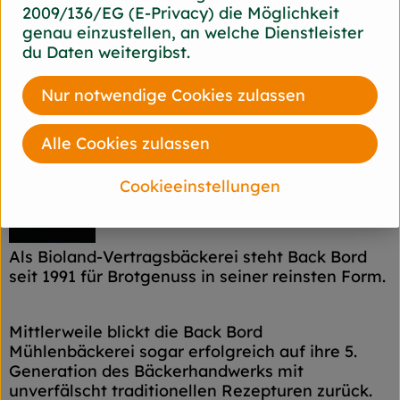
2009/136/EG (E-Privacy) die Möglichkeit
Hersteller: Back Bord
genau einzustellen, an welche Dienstleister
du Daten weitergibst.
44866 Bochum Back Bord
zur Webseite
Nur notwendige Cookies zulassen
Alle Cookies zulassen
Cookieeinstellungen
Als Bioland-Vertragsbäckerei steht Back Bord
seit 1991 für Brotgenuss in seiner reinsten Form.
Mittlerweile blickt die Back Bord
Mühlenbäckerei sogar erfolgreich auf ihre 5.
Generation des Bäckerhandwerks mit
unverfälscht traditionellen Rezepturen zurück.