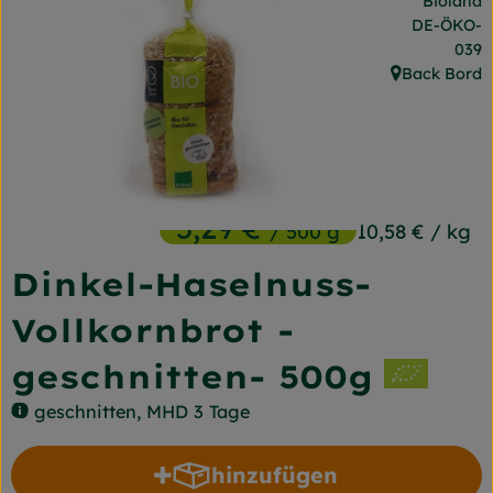
Bioland
Frischetheke
, Kontrollst
DE-ÖKO-
039
Naturkost
Back Bord
, Herkunft:
Getränke
Gartensaison
Drogerie
5,29 €
/ 500 g
10,58 €
/ kg
Dinkel-Haselnuss-
So geht's
Vollkornbrot -
Unsere Kisten
geschnitten- 500g
Über uns
geschnitten, MHD 3 Tage
Blog
hinzufügen
Produkt zum Warenkorb 
Jetzt bestellen