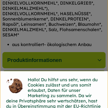
DINKELVOLLKORNMEHL*, DINKELGRIEß*,
DINKELMALZMEHL*),
DINKELVOLLKORNMEHL*, HASELNÜSSE*,
Sonnenblumenkerne*, DINKELPROTEIN*,
Rapsöl*, Leinsamen*, Buchweizen*, Blaumohn*,
DINKELMALZMEHL*, Salz, Flohsamenschalen*,
SESAM*
aus kontrolliert- ökologischem Anbau
Produktinformationen
Zutaten
Hallo! Du hilfst uns sehr, wenn du
Cookies zulässt und uns somit
erlaubst, Daten für unser
Marketing zu sammeln. Da wir
deine Privatsphäre sehr wertschätzen, hast
Herkunft
du in Übereinstimmung mit der EU-Richtlinie