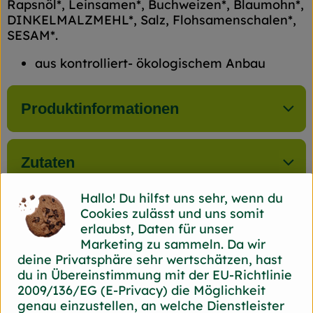
Rapsnöl*, Leinsamen*, Buchweizen*, Blaumohn*,
DINKELMALZMEHL*, Salz, Flohsamenschalen*,
SESAM*.
aus kontrolliert- ökologischem Anbau
Produktinformationen
Zutaten
Hallo! Du hilfst uns sehr, wenn du
Cookies zulässt und uns somit
Herkunft
erlaubst, Daten für unser
Marketing zu sammeln. Da wir
deine Privatsphäre sehr wertschätzen, hast
Hersteller: Back Bord
du in Übereinstimmung mit der EU-Richtlinie
2009/136/EG (E-Privacy) die Möglichkeit
44866 Bochum Back Bord
genau einzustellen, an welche Dienstleister