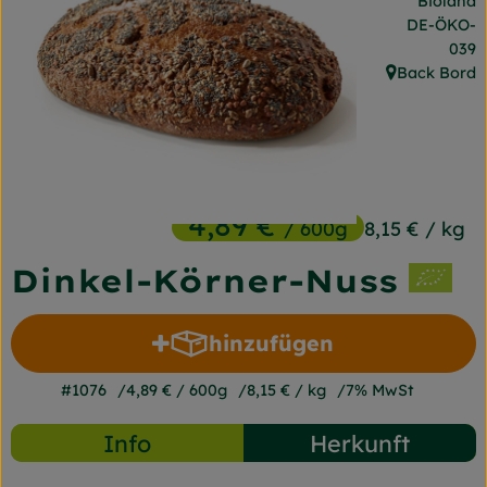
Bioland
Frischetheke
, Kontrollst
DE-ÖKO-
039
Naturkost
Back Bord
, Herkunft:
Getränke
Gartensaison
Drogerie
4,89 €
/ 600g
8,15 €
/ kg
Dinkel-Körner-Nuss
So geht's
Unsere Kisten
hinzufügen
Produkt zum Warenkorb 
Über uns
#1076
4,89 €
/ 600g
8,15 €
/ kg
7% MwSt
Blog
Info
Herkunft
Jetzt bestellen