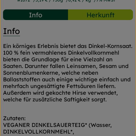
#1072
5,19 €
/ 750g
6,92 €
/ kg
7% MwSt
Info
Herkunft
Info
Ein körniges Erlebnis bietet das Dinkel-Kornsaat.
100 % fein vermahlenes Dinkelvollkornmehl
bieten die Grundlage für eine Vielzahl an
Saaten. Darunter fallen Leinsamen, Sesam und
Sonnenblumenkerne, welche neben
Ballaststoffen auch einige wichtige einfach und
mehrfach ungesättigte Fettsäuren liefern.
Außerdem wird gekochte Hirse verwendet,
welche für zusätzliche Saftigkeit sorgt.
Zutaten:
VEGANER DINKELSAUERTEIG* (Wasser,
DINKELVOLLKORNMEHL*,