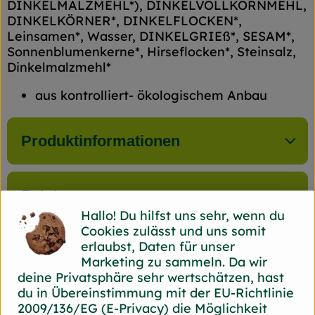
DINKELMALZMEHL*), DINKELVOLLKORNMEHL,
DINKELKÖRNER*, DINKELFLOCKEN*,
Leinsamen*, Wasser, DINKELGRIEß*, SESAM*,
Sonnenblumenkerne*, Hirseflocken*, Steinsalz,
Dinkelmalzmehl*
aus kontrolliert- ökologischem Anbau
Produktinformationen
Zutaten
Hallo! Du hilfst uns sehr, wenn du
Cookies zulässt und uns somit
erlaubst, Daten für unser
Herkunft
Marketing zu sammeln. Da wir
deine Privatsphäre sehr wertschätzen, hast
du in Übereinstimmung mit der EU-Richtlinie
Hersteller: Back Bord
2009/136/EG (E-Privacy) die Möglichkeit