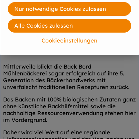
Nur notwendige Cookies zulassen
Alle Cookies zulassen
Cookieeinstellungen
Als Bioland-Vertragsbäckerei steht Back Bord
seit 1991 für Brotgenuss in seiner reinsten Form.
Mittlerweile blickt die Back Bord
Mühlenbäckerei sogar erfolgreich auf ihre 5.
Generation des Bäckerhandwerks mit
unverfälscht traditionellen Rezepturen zurück.
Das Backen mit 100% biologischen Zutaten ganz
ohne künstliche Backhilfsmittel sowie die
nachhaltige Ressourcenverwendung stehen hier
im Vordergrund.
Daher wird viel Wert auf eine regionale