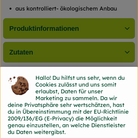
aus kontrolliert- ökologischem Anbau
Produktinformationen
Zutaten
Hallo! Du hilfst uns sehr, wenn du
Herkunft
Cookies zulässt und uns somit
erlaubst, Daten für unser
Marketing zu sammeln. Da wir
Hersteller: Back Bord
deine Privatsphäre sehr wertschätzen, hast
du in Übereinstimmung mit der EU-Richtlinie
44866 Bochum Back Bord
2009/136/EG (E-Privacy) die Möglichkeit
zur Webseite
genau einzustellen, an welche Dienstleister
du Daten weitergibst.