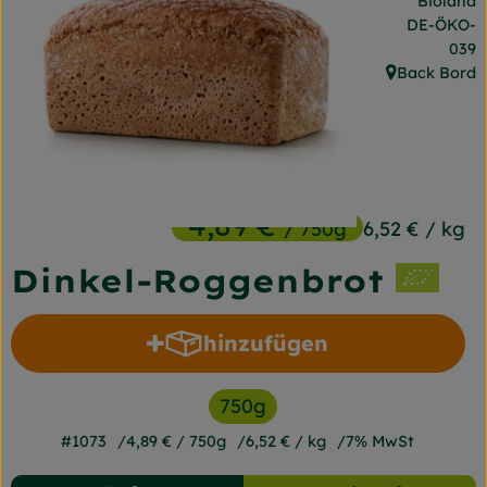
Bioland
Frischetheke
, Kontrollst
DE-ÖKO-
039
Naturkost
Back Bord
, Herkunft:
Getränke
Gartensaison
Drogerie
4,89 €
/ 750g
6,52 €
/ kg
Dinkel-Roggenbrot
So geht's
Unsere Kisten
hinzufügen
Produkt zum Warenkorb h
Über uns
750g
Blog
#1073
4,89 €
/ 750g
6,52 €
/ kg
7% MwSt
Jetzt bestellen