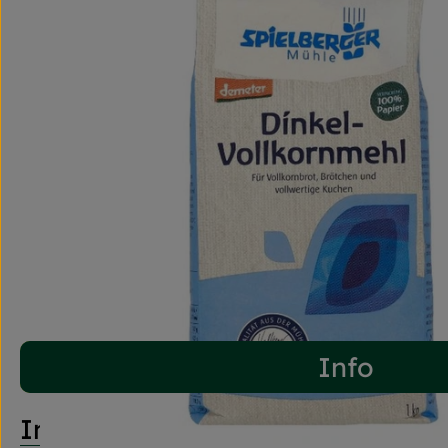
Info
Info