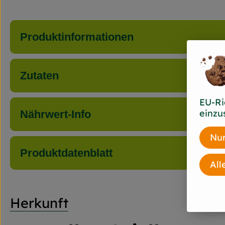
Produktinformationen
Zutaten
EU-Ri
einzu
Nährwert-Info
Nur
Produktdatenblatt
All
Herkunft