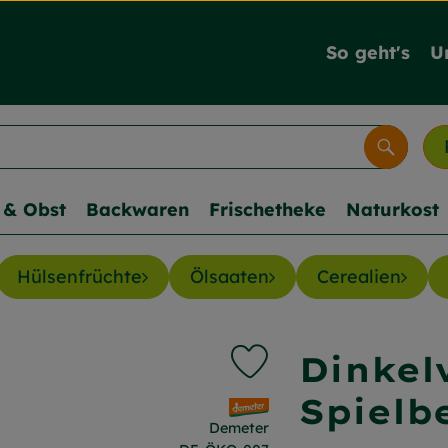
So geht's
U
Suche
& Obst
Backwaren
Frischetheke
Naturkost
Hülsenfrüchte
Ölsaaten
Cerealien
Dinkel
Produkt zu Favouriten hi
Spielb
, Verband:
Demeter