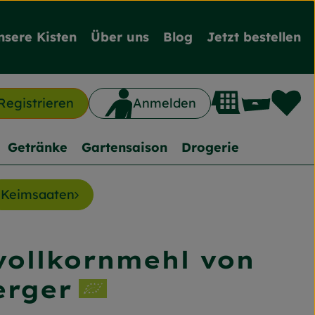
nsere Kisten
Über uns
Blog
Jetzt bestellen
L
Waren
Registrieren
Anmelden
n
Getränke
Gartensaison
Drogerie
Keimsaaten
vollkornmehl von
nzufügen
erger