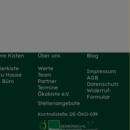
re Kisten
Über uns
Blog
ierkiste
Werte
Impressum
zu Hause
Team
AGB
s Büro
Partner
Datenschutz
Termine
Widerruf-
Ökokiste e.V.
Formular
Stellenangebote
Kontrollstelle: DE-ÖKO-039
ttps://www.instagram.com/flottekarotte_nrw/
 zu https://www.facebook.com/flottekarotteNRW/
Externer Link zu https://www.oe
Externer Link zu https://w
Externer Lin