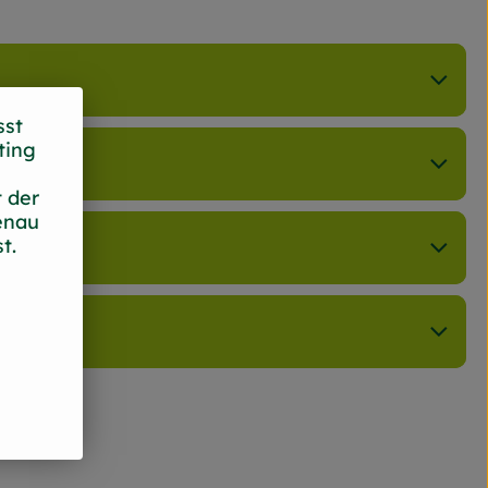
sst
ting
 der
enau
t.