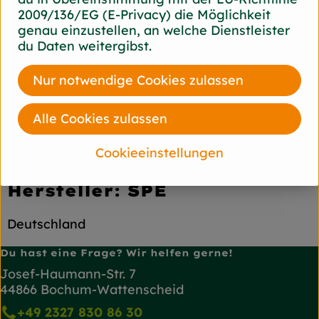
Karotinoide, Phenolsäuren, Kalzium, Jod,
2009/136/EG (E-Privacy) die Möglichkeit
Kalium, Kupfer, Magnesium, Mangan, Selen und
genau einzustellen, an welche Dienstleister
Zink.
du Daten weitergibst.
Nur notwendige Cookies zulassen
Produktinformationen
Alle Cookies zulassen
Herkunft
Cookieeinstellungen
Hersteller: SPE
Deutschland
Du hast eine Frage? Wir helfen gerne!
Josef-Haumann-Str. 7
44866 Bochum-Wattenscheid
+49 2327 830 86 30