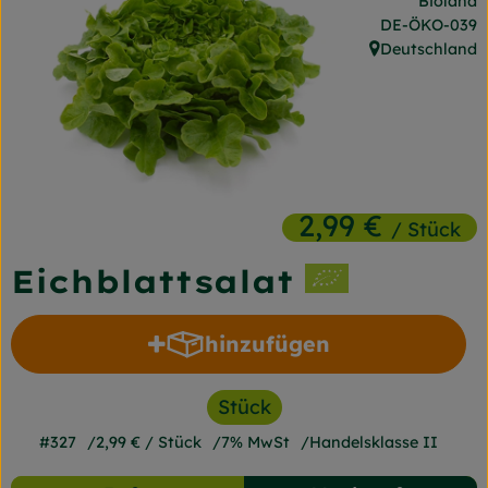
Bioland
Frischetheke
, Kontrollstelle
DE-ÖKO-039
Deutschland
, Herkunft:
Naturkost
Getränke
Gartensaison
Drogerie
2,99 €
/ Stück
Eichblattsalat
So geht's
Unsere Kisten
hinzufügen
Produkt zum Warenkorb h
Über uns
Stück
Blog
#327
2,99 €
/ Stück
7% MwSt
Handelsklasse II
Jetzt bestellen