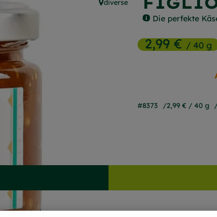
FIGLI
diverse
, Herkunft:
Die perfekte Käs
2,99 €
/ 40 g
#8373
2,99 €
/ 40 g