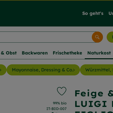
So geht's
U
Suche
& Obst
Backwaren
Frischetheke
Naturkost
Mayonnaise, Dressing & Co.
Würzmittel, 
Feige 
Produkt zu Favouriten hi
LUIGI 
, Verband:
99% bio
, Kontrollstelle:
IT-BIO-007