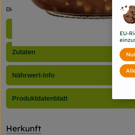
Die perfekte Käsebegleitung, im Display-Karton
Produktinformationen
EU-Ri
einzu
Zutaten
Nur
All
Nährwert-Info
Produktdatenblatt
Herkunft