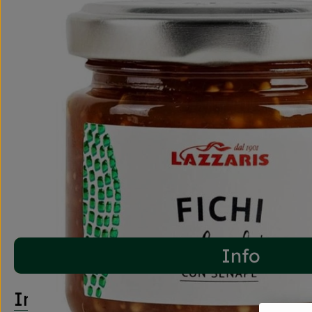
Info
Info