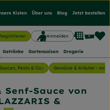
nsere Kisten
Über uns
Blog
Jetzt bestellen
L
Waren
Registrieren
Anmelden
n
Getränke
Gartensaison
Drogerie
Saucen, Pesto & Co.
Gewürze & Kräuter - mon
& Senf-Sauce von
nzufügen
LAZZARIS &