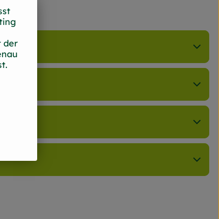
sst
ting
 der
enau
t.