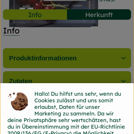
#9151
6,29 €
/ 150 g
41,93 €
/ kg
7% MwSt
Info
Herkunft
Info
Produktinformationen
Zutaten
Hallo! Du hilfst uns sehr, wenn du
Cookies zulässt und uns somit
Nährwert-Info
erlaubst, Daten für unser
Marketing zu sammeln. Da wir
deine Privatsphäre sehr wertschätzen, hast
du in Übereinstimmung mit der EU-Richtlinie
Produktdatenblatt
2009/136/EG (E-Privacy) die Möglichkeit