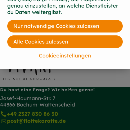
genau einzustellen, an welche Dienstleister
du Daten weitergibst.
Herkunft
Nur notwendige Cookies zulassen
diverse
Alle Cookies zulassen
Vivani
Cookieeinstellungen
Du hast eine Frage? Wir helfen gerne!
Josef-Haumann-Str. 7
44866 Bochum-Wattenscheid
+49 2327 830 86 30
post@flottekarotte.de