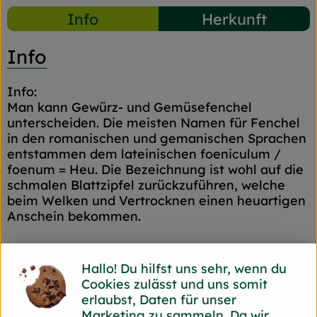
Info
Herkunft
Info
Info:
Man kann Gewürz- und Gemüsefenchel
unterscheiden. Die meisten Namen für Fenchel
in den romanischen und gemanischen Sprachen
entstammen dem lateinischen foeniculum /
foenum = Heu. Die Bezeichnung ist wohl auf die
schmalen Blattzipfel zurückzuführen, welche
beim Welken und Vertrocknen einen heuartigen
Anschein bekommen.
Verwendung:
Hallo! Du hilfst uns sehr, wenn du
Fenchel ist roh, gekocht, gedünstet oder auch
Cookies zulässt und uns somit
gegrillt ein schmackhaftes, energiereiches
erlaubst, Daten für unser
Gemüse, welches leicht verdaulich ist. Er enthält
Marketing zu sammeln. Da wir