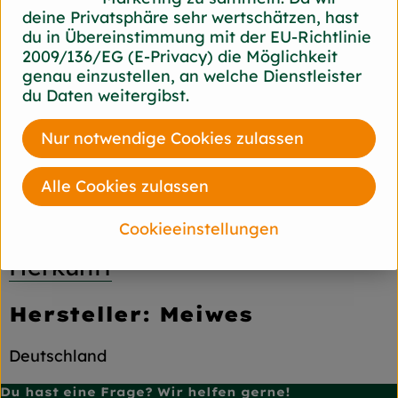
ätherische Öle (z.B. Menthol) Sie ergeben den
deine Privatsphäre sehr wertschätzen, hast
anisartigen Geschmack.
du in Übereinstimmung mit der EU-Richtlinie
2009/136/EG (E-Privacy) die Möglichkeit
Lagerung:
genau einzustellen, an welche Dienstleister
Haltbarkeit etwa eine Woche im Kühlschrank.
du Daten weitergibst.
Einwickeln in Folie verhindert schnelles
Austrocknen.
Nur notwendige Cookies zulassen
Produktinformationen
Alle Cookies zulassen
Cookieeinstellungen
Herkunft
Hersteller: Meiwes
Deutschland
Du hast eine Frage? Wir helfen gerne!