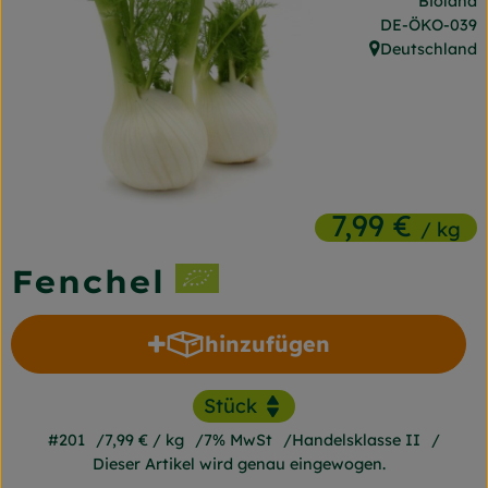
Bioland
Frischetheke
, Kontrollstelle
DE-ÖKO-039
Deutschland
, Herkunft:
Naturkost
Getränke
Gartensaison
Drogerie
7,99 €
/ kg
Fenchel
So geht's
Unsere Kisten
hinzufügen
Produkt zum Warenkorb h
Über uns
Blog
#201
7,99 €
/ kg
7% MwSt
Handelsklasse II
Dieser Artikel wird genau eingewogen.
Jetzt bestellen