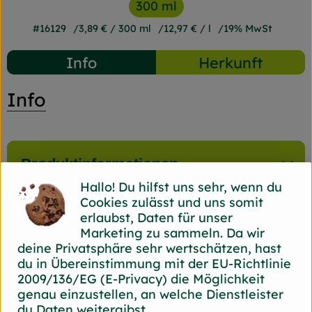
300 ml
#16129
3,89 €
/ 300 ml
12,97 €
/ l
19% MwSt
Info
Herkunft
Info
Produktinformationen
Hallo! Du hilfst uns sehr, wenn du
Cookies zulässt und uns somit
Produktdatenblatt
erlaubst, Daten für unser
Marketing zu sammeln. Da wir
deine Privatsphäre sehr wertschätzen, hast
du in Übereinstimmung mit der EU-Richtlinie
2009/136/EG (E-Privacy) die Möglichkeit
Herkunft
genau einzustellen, an welche Dienstleister
du Daten weitergibst.