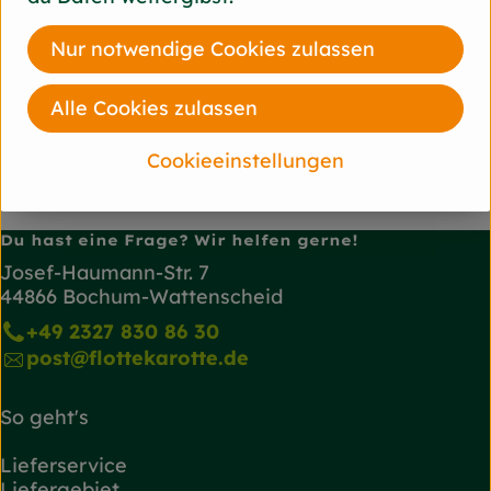
Hersteller: sodasan
Nur notwendige Cookies zulassen
Deutschland
sodasan
Alle Cookies zulassen
Cookieeinstellungen
Du hast eine Frage? Wir helfen gerne!
Josef-Haumann-Str. 7
44866 Bochum-Wattenscheid
+49 2327 830 86 30
post@flottekarotte.de
So geht's
Lieferservice
Liefergebiet