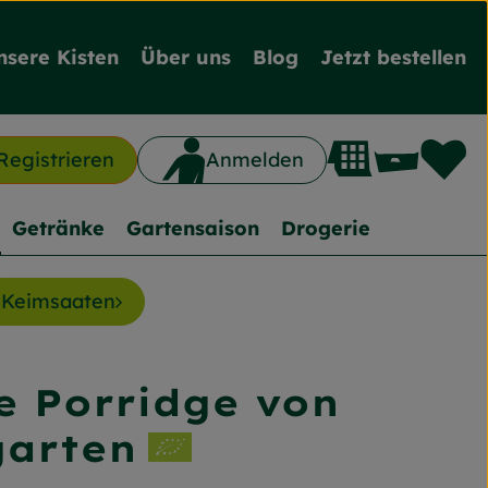
nsere Kisten
Über uns
Blog
Jetzt bestellen
L
Waren
Registrieren
Anmelden
n
Getränke
Gartensaison
Drogerie
Keimsaaten
e Porridge von
nzufügen
garten