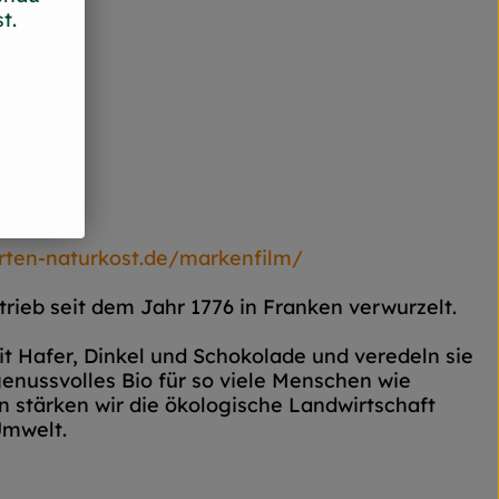
t.
rten-naturkost.de/markenfilm/
rieb seit dem Jahr 1776 in Franken verwurzelt.
t Hafer, Dinkel und Schokolade und veredeln sie
enussvolles Bio für so viele Menschen wie
stärken wir die ökologische Landwirtschaft
Umwelt.