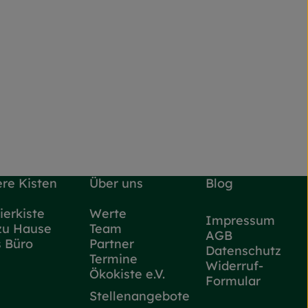
re Kisten
Über uns
Blog
ierkiste
Werte
Impressum
zu Hause
Team
AGB
s Büro
Partner
Datenschutz
Termine
Widerruf-
Ökokiste e.V.
Formular
Stellenangebote