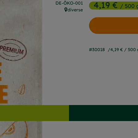
4,19 €
, Kontrollstelle:
DE-ÖKO-001
/ 500 
diverse
, Herkunft:
#30018
4,19 €
/ 500 