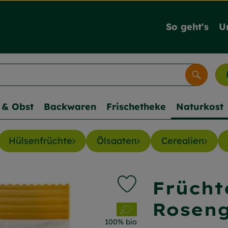
So geht's
U
Suche
& Obst
Backwaren
Frischetheke
Naturkost
Hülsenfrüchte
Ölsaaten
Cerealien
Frücht
Produkt zu Favouriten hi
Rosen
, Verband:
100% bio