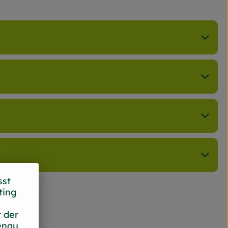
sst
ting
 der
enau