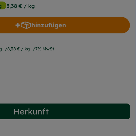
g
8,38 €
/ kg
hinzufügen
Produkt zum Warenkorb hinzufüge
g
8,38 €
/ kg
7% MwSt
Herkunft