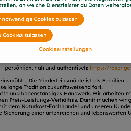
stellen, an welche Dienstleister du Daten weitergibs
 notwendige Cookies zulassen
e Cookies zulassen
Cookieeinstellungen
– persönlich, nah und authentisch:
https://rosenga
insmühle. Die Minderleinsmühle ist als Familienbet
se lange Tradition zukunftsweisend fort.
offe und bodenständiges Handwerk. Wir arbeiten mi
en Preis-Leistungs-Verhältnis. Damit machen wir g
 mit dem Naturkost-Fachhandel und unseren Kunden 
ie Sicherung einer artenreichen und lebenswerten 