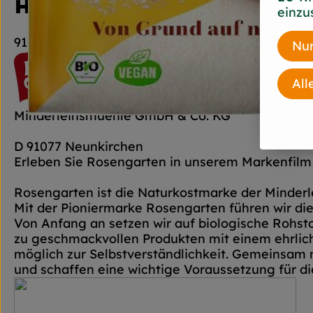
Hersteller: Rosengarten
einzu
91077 Neunkirchen am Brand diverse
Nur
All
Minderleinsmuehle GmbH & Co. KG
D 91077 Neunkirchen
Erleben Sie Rosengarten in unserem Markenfilm 
Rosengarten ist die Naturkostmarke der Minderle
Mit der Pioniermarke Rosengarten führen wir die
Von Anfang an setzen wir auf biologische Rohst
zu geschmackvollen Produkten mit einem ehrlich
möglich zur Selbstverständlichkeit. Gemeinsam
und schaffen eine wichtige Voraussetzung für d