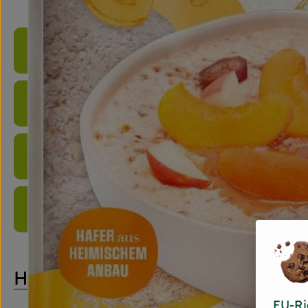
Produktinformationen
Zutaten
Nährwert-Info
Produktdatenblatt
Herkunft
EU-Ri