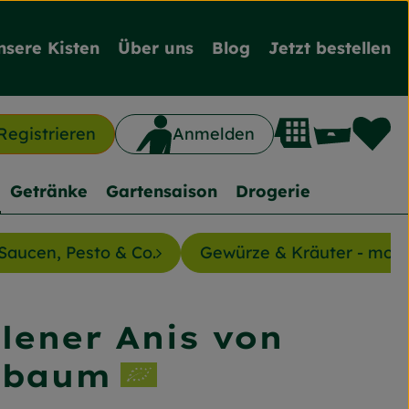
nsere Kisten
Über uns
Blog
Jetzt bestellen
L
Waren
Registrieren
Anmelden
n
Getränke
Gartensaison
Drogerie
Saucen, Pesto & Co.
Gewürze & Kräuter - mon
ener Anis von
nzufügen
sbaum