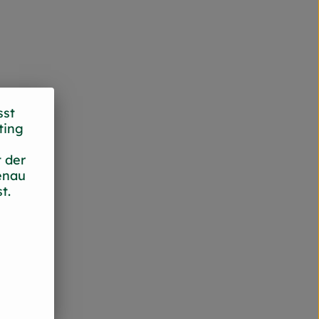
sst
ting
 der
enau
t.