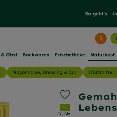
So geht's
U
Suche
& Obst
Backwaren
Frischetheke
Naturkost
Mayonnaise, Dressing & Co.
Würzmittel, 
Gemahl
Produkt zu Favouriten hi
Leben
, Verband:
EG-Bio