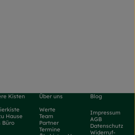
re Kisten
Über uns
Blog
ierkiste
Werte
Impressum
zu Hause
Team
AGB
s Büro
Partner
Datenschutz
Termine
Widerruf-