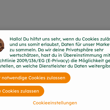
Hallo! Du hilfst uns sehr, wenn du Cookies zulä
und uns somit erlaubst, Daten für unser Marke
zu sammeln. Da wir deine Privatsphäre sehr
feinster
wertschätzen, hast du in Übereinstimmung mit
chtlinie 2009/136/EG (E-Privacy) die Möglichkeit g
stellen, an welche Dienstleister du Daten weitergibs
ründer Ulrich
 Kleinstadt
 notwendige Cookies zulassen
 Kaffee und Gewürze
ch auf die Suche.
e Cookies zulassen
, Ägypten und
Cookieeinstellungen
d ein