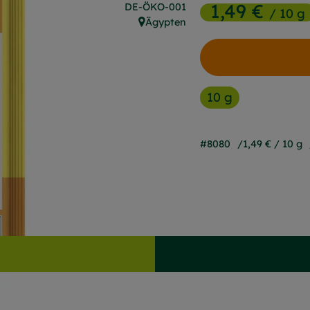
1,49 €
, Kontrollstelle:
DE-ÖKO-001
/ 10 g
Ägypten
, Herkunft:
10 g
#8080
1,49 €
/ 10 g