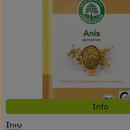
Info
Info