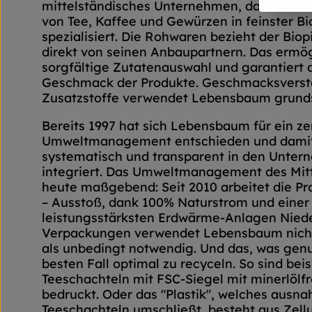
mittelständisches Unternehmen, das sich au
von Tee, Kaffee und Gewürzen in feinster Bi
spezialisiert. Die Rohwaren bezieht der Biop
direkt von seinen Anbaupartnern. Das ermög
sorgfältige Zutatenauswahl und garantiert 
Geschmack der Produkte. Geschmacksverst
Zusatzstoffe verwendet Lebensbaum grundsä
Bereits 1997 hat sich Lebensbaum für ein zer
Umweltmanagement entschieden und dami
systematisch und transparent in den Unter
integriert. Das Umweltmanagement des Mitte
heute maßgebend: Seit 2010 arbeitet die P
– Ausstoß, dank 100% Naturstrom und einer
leistungsstärksten Erdwärme-Anlagen Niede
Verpackungen verwendet Lebensbaum nicht
als unbedingt notwendig. Und das, was genut
besten Fall optimal zu recyceln. So sind bei
Teeschachteln mit FSC-Siegel mit minerlölf
bedruckt. Oder das "Plastik", welches ausna
Teeschachteln umschließt, besteht aus Zell