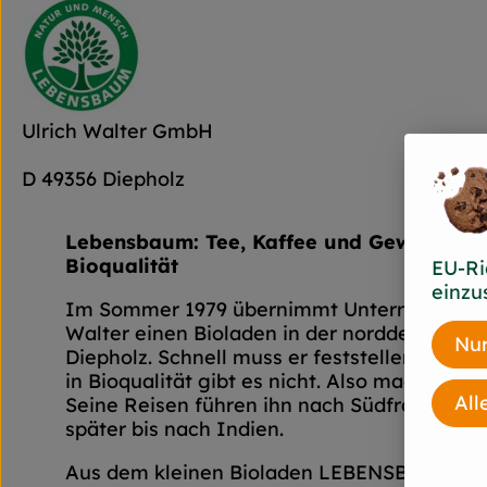
Ulrich Walter GmbH
D 49356 Diepholz
Lebensbaum: Tee, Kaffee und Gewürze in 
Bioqualität
EU-Ri
einzu
Im Sommer 1979 übernimmt Unternehmensg
Walter einen Bioladen in der norddeutschen
Nur
Diepholz. Schnell muss er feststellen: Tee,
in Bioqualität gibt es nicht. Also macht er si
All
Seine Reisen führen ihn nach Südfrankreich
später bis nach Indien.
Aus dem kleinen Bioladen LEBENSBAUM wir