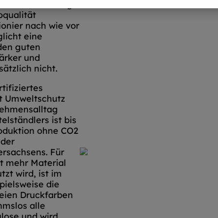
f die Herstellung
oqualität
ionier nach wie vor
licht eine
den guten
ärker und
tzlich nicht.
tifiziertes
t Umweltschutz
nehmensalltag
lständlers ist bis
roduktion ohne CO2
 der
rsachsens. Für
 mehr Material
zt wird, ist im
spielsweise die
reien Druckfarben
hmslos alle
ulose und wird