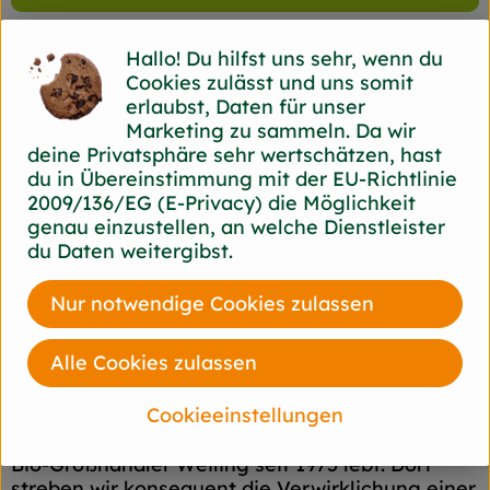
Hallo! Du hilfst uns sehr, wenn du
Herkunft
Cookies zulässt und uns somit
erlaubst, Daten für unser
Marketing zu sammeln. Da wir
Hersteller: bioladen
deine Privatsphäre sehr wertschätzen, hast
du in Übereinstimmung mit der EU-Richtlinie
Deutschland
2009/136/EG (E-Privacy) die Möglichkeit
bioladen
genau einzustellen, an welche Dienstleister
du Daten weitergibst.
Nur notwendige Cookies zulassen
Wir gehen weiter: Wir setzen uns für eine
Alle Cookies zulassen
Zukunft ein, in der Vielfalt in allen Facetten
gelebt wird ? in respektvollem Umgang mit der
Cookieeinstellungen
Natur und von Mensch zu Mensch. Die Marke
bioladen* ist geprägt von den Werten, die der
Bio-Großhändler Weiling seit 1975 lebt. Dort
streben wir konsequent die Verwirklichung einer