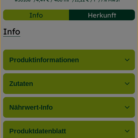
#30108
4,49 €
/ 400 ml
11,22 €
/ l
7% MwSt
Info
Herkunft
Info
Produktinformationen
Zutaten
Nährwert-Info
Produktdatenblatt