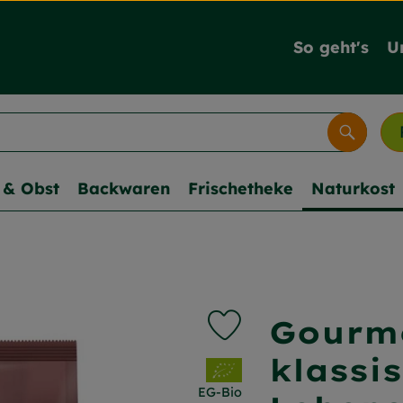
So geht's
U
Suche
& Obst
Backwaren
Frischetheke
Naturkost
Gourme
Produkt zu Favouriten hi
klassi
, Verband:
EG-Bio