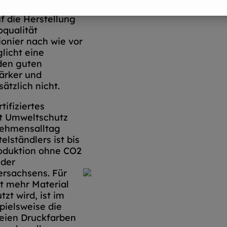
d ein
f die Herstellung
oqualität
ionier nach wie vor
licht eine
den guten
ärker und
tzlich nicht.
tifiziertes
t Umweltschutz
nehmensalltag
lständlers ist bis
roduktion ohne CO2
 der
rsachsens. Für
 mehr Material
zt wird, ist im
spielsweise die
reien Druckfarben