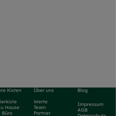
re Kisten
Über uns
Blog
ierkiste
Werte
Impressum
zu Hause
Team
AGB
s Büro
Partner
Datenschutz