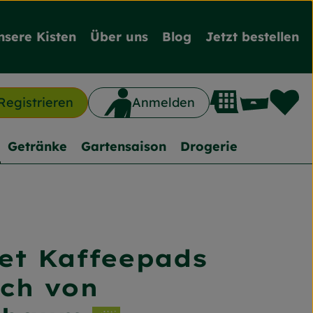
nsere Kisten
Über uns
Blog
Jetzt bestellen
L
Waren
Registrieren
Anmelden
n
Getränke
Gartensaison
Drogerie
t Kaffeepads
nzufügen
sch von