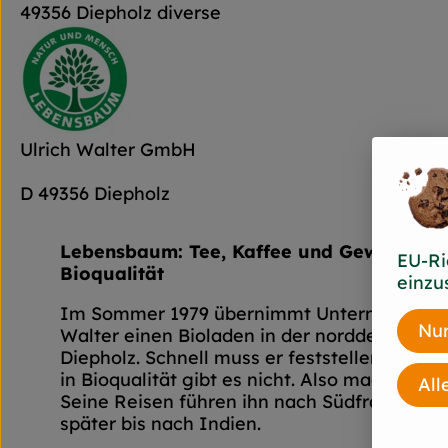
49356 Diepholz diverse
Ulrich Walter GmbH
D 49356 Diepholz
Lebensbaum: Tee, Kaffee und Gewürze in 
EU-Ri
Bioqualität
einzu
Im Sommer 1979 übernimmt Unternehmensg
Nur
Walter einen Bioladen in der norddeutschen
Diepholz. Schnell muss er feststellen: Tee,
in Bioqualität gibt es nicht. Also macht er si
All
Seine Reisen führen ihn nach Südfrankreich
später bis nach Indien.