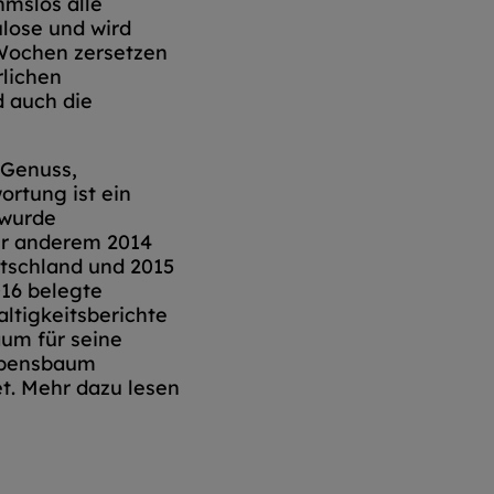
hmslos alle
ulose und wird
 Wochen zersetzen
rlichen
d auch die
 Genuss,
ortung ist ein
 wurde
r anderem 2014
tschland und 2015
016 belegte
tigkeitsberichte
aum für seine
Lebensbaum
t. Mehr dazu lesen