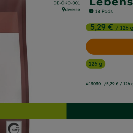
Leben
, Kontrollstelle:
DE-ÖKO-001
diverse
18 Pads
, Herkunft:
5,29 €
/ 126 
126 g
#13030
5,29 €
/ 126 