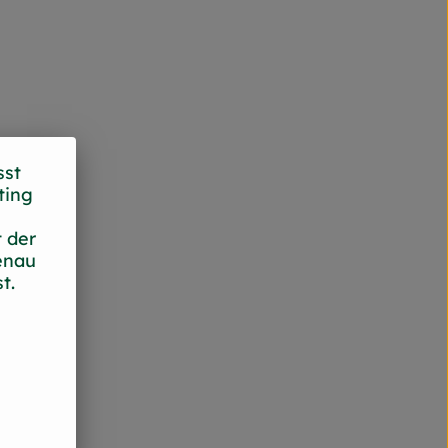
sst
ting
 der
enau
t.