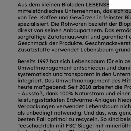
Aus dem kleinen Bioladen LEBENSBAUM wir
mittelständisches Unternehmen, das sich au
von Tee, Kaffee und Gewürzen in feinster Bi
spezialisiert. Die Rohwaren bezieht der Biop
direkt von seinen Anbaupartnern. Das ermög
sorgfältige Zutatenauswahl und garantiert 
Geschmack der Produkte. Geschmacksverst
Zusatzstoffe verwendet Lebensbaum grundsä
Bereits 1997 hat sich Lebensbaum für ein zer
Umweltmanagement entschieden und dami
systematisch und transparent in den Unter
integriert. Das Umweltmanagement des Mitte
heute maßgebend: Seit 2010 arbeitet die P
– Ausstoß, dank 100% Naturstrom und einer
leistungsstärksten Erdwärme-Anlagen Niede
Verpackungen verwendet Lebensbaum nicht
als unbedingt notwendig. Und das, was genut
besten Fall optimal zu recyceln. So sind bei
Teeschachteln mit FSC-Siegel mit minerlölf