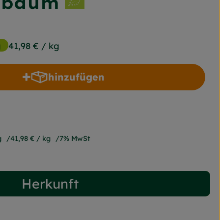
sbaum
g
41,98 €
/ kg
hinzufügen
Produkt zum Warenkorb hinzufügen
g
41,98 €
/ kg
7% MwSt
Herkunft