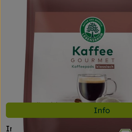
Info
Info