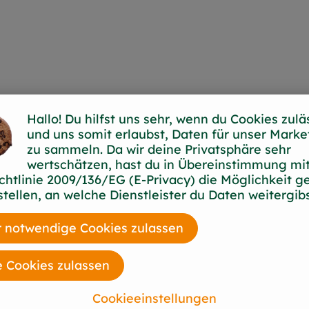
Hallo! Du hilfst uns sehr, wenn du Cookies zulä
und uns somit erlaubst, Daten für unser Marke
zu sammeln. Da wir deine Privatsphäre sehr
wertschätzen, hast du in Übereinstimmung mit
feinster
chtlinie 2009/136/EG (E-Privacy) die Möglichkeit g
stellen, an welche Dienstleister du Daten weitergibs
ründer Ulrich
 notwendige Cookies zulassen
 Kleinstadt
 Kaffee und Gewürze
ch auf die Suche.
e Cookies zulassen
, Ägypten und
Cookieeinstellungen