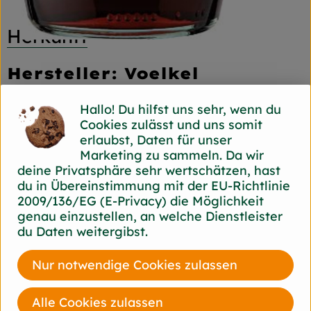
Herkunft
Hersteller: Voelkel
diverse
Hallo! Du hilfst uns sehr, wenn du
Cookies zulässt und uns somit
erlaubst, Daten für unser
Voelkel GmbH
Marketing zu sammeln. Da wir
deine Privatsphäre sehr wertschätzen, hast
D 29478 Höhbeck
du in Übereinstimmung mit der EU-Richtlinie
In unserer familiengeführten Naturkostsafterei
2009/136/EG (E-Privacy) die Möglichkeit
im Norden Deutschlands machen wir Saft so,
genau einzustellen, an welche Dienstleister
dass alle etwas davon haben: Unsere
du Daten weitergibst.
Kund*innen, Mitarbeiter*innen,
Anbaupartner*innen und besonders die Natur –
und das seit mehr als 85 Jahren. Wie wir das
Nur notwendige Cookies zulassen
machen? Mit 100 % Bio und Demeter und einem
fairen Miteinander. Unser Unternehmen ist nicht
Alle Cookies zulassen
im Besitz einiger Weniger, sondern gehört zwei