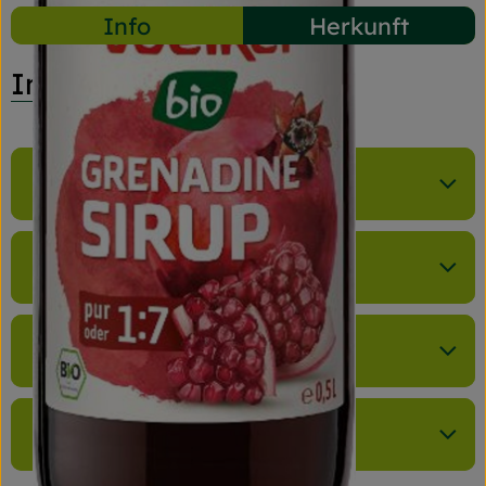
Info
Herkunft
Info
Produktinformationen
Zutaten
Nährwert-Info
Produktdatenblatt