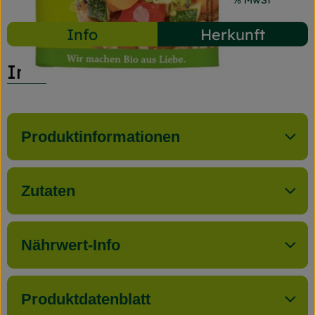
#18975
1,69 €
/ 30 g
56,33 €
/ kg
7% MwSt
Info
Herkunft
Info
Produktinformationen
Zutaten
Nährwert-Info
Produktdatenblatt