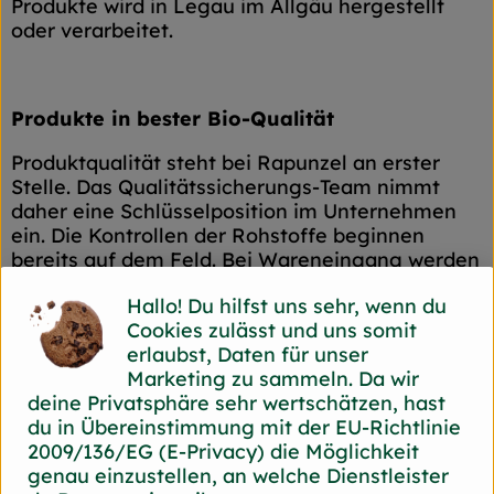
Produkte wird in Legau im Allgäu hergestellt
oder verarbeitet.
Produkte in bester Bio-Qualität
Produktqualität steht bei Rapunzel an erster
Stelle. Das Qualitätssicherungs-Team nimmt
daher eine Schlüsselposition im Unternehmen
ein. Die Kontrollen der Rohstoffe beginnen
bereits auf dem Feld. Bei Wareneingang werden
alle Rohstoffe und Produkte beprobt. Zusätzlich
Hallo! Du hilfst uns sehr, wenn du
werden sie durch anerkannte externe Labors
Cookies zulässt und uns somit
unabhängig analysiert.
erlaubst, Daten für unser
Wie schon zu Beginn liegen Rapunzel auch
Marketing zu sammeln. Da wir
heute die persönlichen Kontakte zu den
deine Privatsphäre sehr wertschätzen, hast
Lieferanten und langfristige Partnerschaften
du in Übereinstimmung mit der EU-Richtlinie
besonders am Herzen. Besuche vor Ort,
2009/136/EG (E-Privacy) die Möglichkeit
Beratung durch eigene Agrar-Ingenieure und
genau einzustellen, an welche Dienstleister