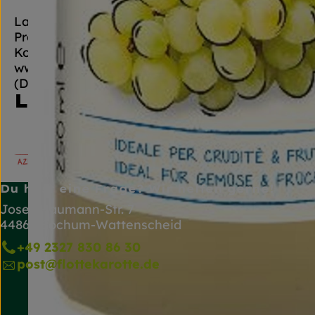
LaSelva steht für regional toskanische Bio-Produ
Prosecco del Veneto.
Kontrollnummer DE-ÖKO-005
www.laselva.bio
(Daten von Ecoinform)
LaSelva
Du hast eine Frage? Wir helfen gerne!
Josef-Haumann-Str. 7
44866 Bochum-Wattenscheid
+49 2327 830 86 30
post@flottekarotte.de