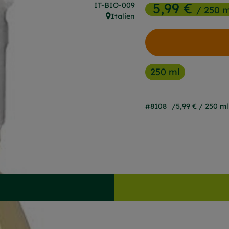
5,99 €
, Kontrollstelle:
IT-BIO-009
/ 250 m
Italien
, Herkunft:
250 ml
#8108
5,99 €
/ 250 ml