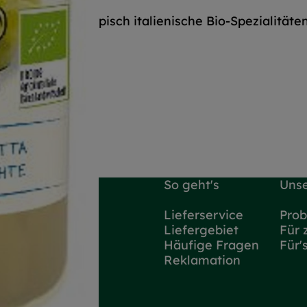
kte aber auch typisch italienische Bio-Spezialitäte
So geht's
Unse
Lieferservice
Prob
Liefergebiet
Für 
Häufige Fragen
Für'
Reklamation