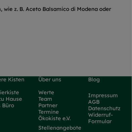
n, wie z. B. Aceto Balsamico di Modena oder
re Kisten
Über uns
Blog
ierkiste
Werte
Impressum
zu Hause
Team
AGB
s Büro
Partner
Datenschutz
Termine
Widerruf-
Ökokiste e.V.
Formular
Stellenangebote