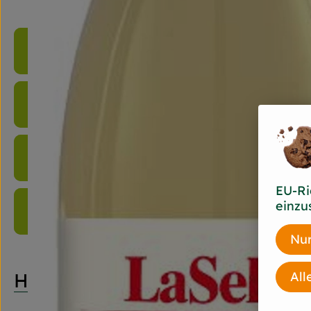
Produktinformationen
Zutaten
Nährwert-Info
EU-Ri
einzu
Produktdatenblatt
Nur
All
Herkunft