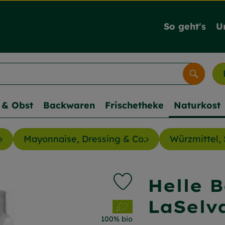
So geht's
U
Suche
& Obst
Backwaren
Frischetheke
Naturkost
Mayonnaise, Dressing & Co.
Würzmittel, 
Helle 
Produkt zu Favouriten hi
LaSelv
, Verband:
100% bio