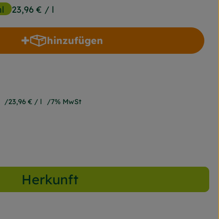
l
23,96 €
/ l
hinzufügen
Produkt zum Warenkorb hinzufügen
23,96 €
/ l
7% MwSt
Herkunft