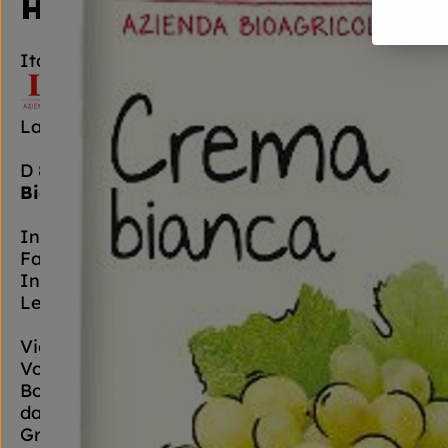
Hersteller: LaSelva
Italien
LaSelva Toskana Feinkost Vertriebs GmbH
D 82166 Gräfelfing
Bio mit italienischer Lebensart und Leidensch
In der südlichen Toskana liegt der Biohof LaSelv
Fair zertifiziert. Auf ca. 600 Hektar Nutzfläch
In der Hof-Manufaktur werden Gemüse gewaschen
Leidenschaft für Natur und Genuss.
Vielfalt bewahren und Bodenfruchtbarkeit erhalt
Von Anfang an setzt der Gründer von LaSelva, Kar
Bodenfruchtbarkeit. Die Artenvielfalt macht die
dass nur ein verantwortungsvoller Umgang mit s
Grundstein unseres täglichen Handelns.