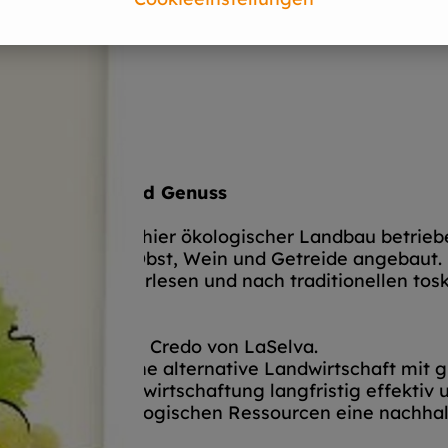
aft für Natur und Genuss
a. Seit 1980 wird hier ökologischer Landbau betriebe
e werden Gemüse, Obst, Wein und Getreide angebaut.
, von Hand verlesen und nach traditionellen tosk
en. So lautet das Credo von LaSelva.
l Egger, auf eine alternative Landwirtschaft mit g
 naturgemäße Bewirtschaftung langfristig effektiv 
ozialen und ökologischen Ressourcen eine nachhalt