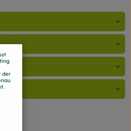
sst
ting
 der
enau
t.