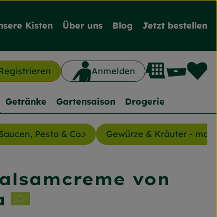
nsere Kisten
Über uns
Blog
Jetzt bestellen
L
Waren
Registrieren
Anmelden
n
Getränke
Gartensaison
Drogerie
Saucen, Pesto & Co.
Gewürze & Kräuter - mon
Balsamcreme von
nzufügen
a