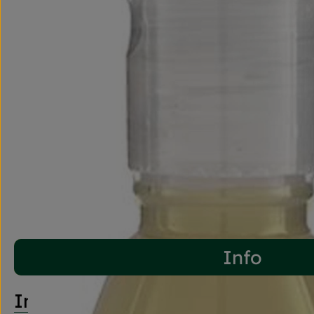
Info
Info