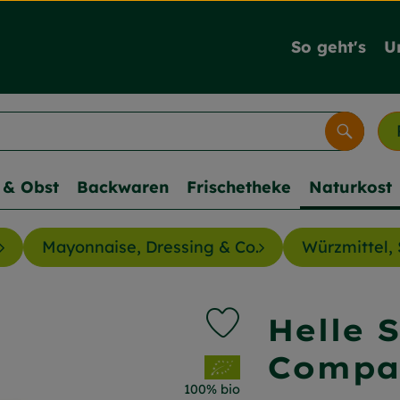
So geht's
U
Suche
& Obst
Backwaren
Frischetheke
Naturkost
Mayonnaise, Dressing & Co.
Würzmittel, 
Helle 
Produkt zu Favouriten hi
Compa
, Verband:
100% bio