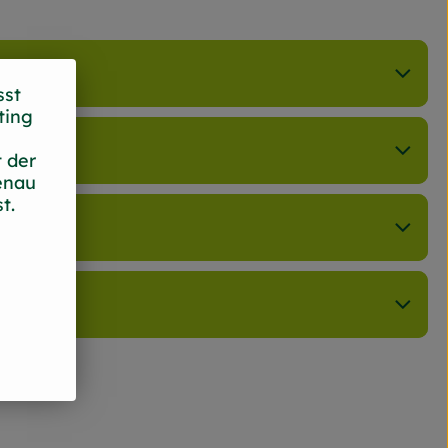
sst
ting
 der
enau
t.