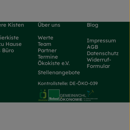
re Kisten
Über uns
Blog
ierkiste
Werte
Impressum
zu Hause
Team
AGB
s Büro
Partner
Datenschutz
Termine
Widerruf-
Ökokiste e.V.
Formular
Stellenangebote
Kontrollstelle: DE-ÖKO-039
ttps://www.instagram.com/flottekarotte_nrw/
 zu https://www.facebook.com/flottekarotteNRW/
Externer Link zu https://www.oe
Externer Link zu https://w
Externer Lin