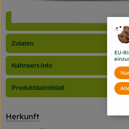
Produktinformationen
Zutaten
EU-Ri
einzu
Nährwert-Info
Nur
Produktdatenblatt
All
Herkunft