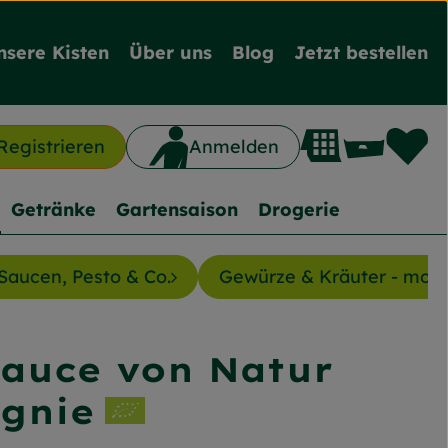
nsere Kisten
Über uns
Blog
Jetzt bestellen
L
Waren
Registrieren
Anmelden
n
Getränke
Gartensaison
Drogerie
Saucen, Pesto & Co.
Gewürze & Kräuter - mon
Sauce von Natur
nzufügen
gnie