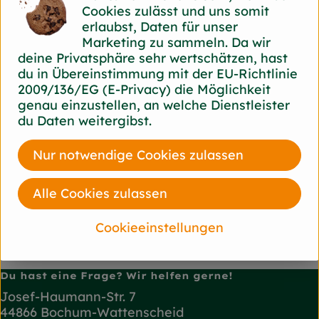
Cookies zulässt und uns somit
erlaubst, Daten für unser
Marketing zu sammeln. Da wir
Herkunft
deine Privatsphäre sehr wertschätzen, hast
du in Übereinstimmung mit der EU-Richtlinie
2009/136/EG (E-Privacy) die Möglichkeit
Hersteller: Byodo
genau einzustellen, an welche Dienstleister
du Daten weitergibst.
84453 Mühldorf diverse
Byodo
Nur notwendige Cookies zulassen
Alle Cookies zulassen
Cookieeinstellungen
Du hast eine Frage? Wir helfen gerne!
Josef-Haumann-Str. 7
44866 Bochum-Wattenscheid