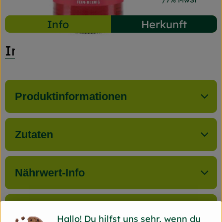
#8113
7,49 €
/ 500 ml
14,98 €
/ Liter
7% MwSt
Info
Herkunft
Info
Produktinformationen
Zutaten
Nährwert-Info
Produktdatenblatt
Hallo! Du hilfst uns sehr, wenn du