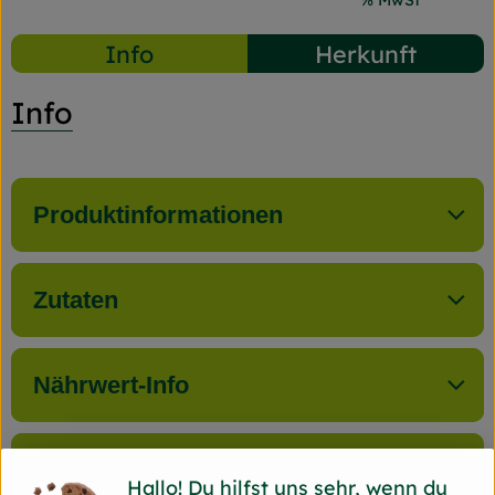
#8313
4,99 €
/ 500 ml
9,98 €
/ l
7% MwSt
Info
Herkunft
Info
Produktinformationen
Zutaten
Nährwert-Info
Produktdatenblatt
Hallo! Du hilfst uns sehr, wenn du