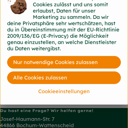
Cookies zulässt und uns somit
erlaubst, Daten für unser
Marketing zu sammeln. Da wir
Herkunft
deine Privatsphäre sehr wertschätzen, hast
du in Übereinstimmung mit der EU-Richtlinie
2009/136/EG (E-Privacy) die Möglichkeit
Hersteller: Byodo
genau einzustellen, an welche Dienstleister
du Daten weitergibst.
Italien
Byodo
Nur notwendige Cookies zulassen
Alle Cookies zulassen
Cookieeinstellungen
Du hast eine Frage? Wir helfen gerne!
Josef-Haumann-Str. 7
44866 Bochum-Wattenscheid