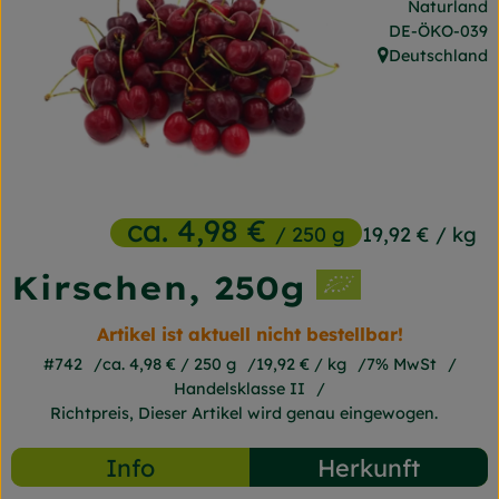
Naturland
Frischetheke
, Kontrollstelle
DE-ÖKO-039
Deutschland
Naturkost
, Herkunft:
Getränke
Gartensaison
Drogerie
ca. 4,98 €
/ 250 g
19,92 €
/ kg
Kirschen, 250g
So geht's
Artikel ist aktuell nicht bestellbar!
Unsere Kisten
#742
ca. 4,98 €
/ 250 g
19,92 €
/ kg
7% MwSt
Handelsklasse II
Über uns
Richtpreis,
Dieser Artikel wird genau eingewogen.
Blog
Info
Herkunft
Jetzt bestellen