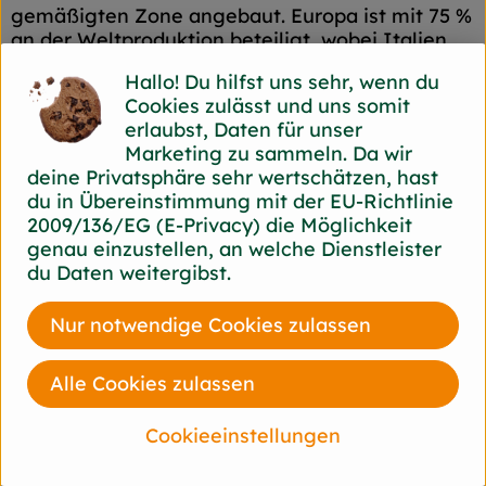
gemäßigten Zone angebaut. Europa ist mit 75 %
an der Weltproduktion beteiligt, wobei Italien
und Deutschland führend sind. An Bedeutung
Hallo! Du hilfst uns sehr, wenn du
gewinnt der Anbau in den osteuropäischen
Cookies zulässt und uns somit
Staaten. Obwohl die heimische Ernte beachtlich
erlaubst, Daten für unser
ist, werden noch erhebliche Mengen importiert,
Marketing zu sammeln. Da wir
u. a. aus Italien, Frankreich, Griechenland und
deine Privatsphäre sehr wertschätzen, hast
Ungarn.
du in Übereinstimmung mit der EU-Richtlinie
2009/136/EG (E-Privacy) die Möglichkeit
Die Hauptsaison für Kirschen ist bei uns
genau einzustellen, an welche Dienstleister
Juni/Juli.
du Daten weitergibst.
Die Heimat der bereits bei den Römern
bekannten Kirsche ist das gesamte europäische
und asiatische Festland
Nur notwendige Cookies zulassen
Mengen importiert, u. a. aus Italien, Frankreich,
Griechenland und Ungarn. Die Hauptsaison für
Alle Cookies zulassen
Kirschen ist bei uns Juni/Juli.
Cookieeinstellungen
Kirschen entsteint oder nicht eignen sich
exzellent zum Einfrieren.