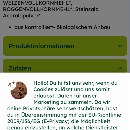
WEIZENVOLLKORNMEHL*,
ROGGENVOLLKORNMEHL*, Steinsalz,
Acerolapulver*
aus kontrolliert- ökologischem Anbau
Produktinformationen
Zutaten
Hallo! Du hilfst uns sehr, wenn du
Cookies zulässt und uns somit
erlaubst, Daten für unser
Herkunft
Marketing zu sammeln. Da wir
deine Privatsphäre sehr wertschätzen, hast
Hersteller: Back Bord
du in Übereinstimmung mit der EU-Richtlinie
2009/136/EG (E-Privacy) die Möglichkeit
44866 Bochum Back Bord
genau einzustellen, an welche Dienstleister