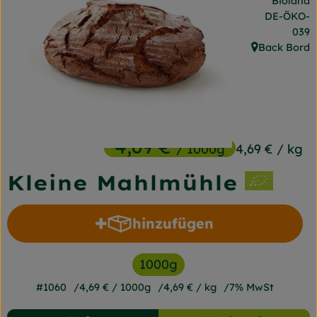
Bioland
Frischetheke
, Kontrollst
DE-ÖKO-
039
Naturkost
Back Bord
, Herkunft:
Getränke
Gartensaison
Drogerie
4,69 €
/ 1000g
4,69 €
/ kg
Kleine Mahlmühle
So geht's
Unsere Kisten
hinzufügen
Produkt zum Warenkorb h
Über uns
1000g
Blog
#1060
4,69 €
/ 1000g
4,69 €
/ kg
7% MwSt
Jetzt bestellen