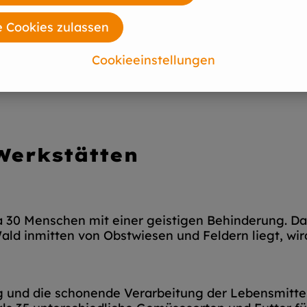
e Cookies zulassen
Cookieeinstellungen
 Werkstätten
a 30 Menschen mit einer geistigen Behinderung. D
ald inmitten von Obstwiesen und Feldern liegt, wi
 und die schonende Verarbeitung der Lebensmittel 