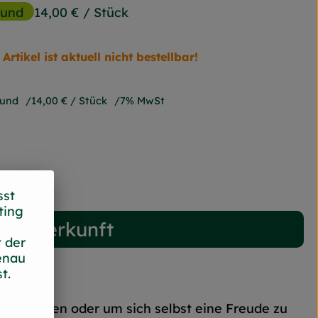
Bund
14,00 €
/ Stück
Artikel ist aktuell nicht bestellbar!
Bund
14,00 €
/ Stück
7% MwSt
sst
ting
Herkunft
 der
enau
t.
erschenken oder um sich selbst eine Freude zu