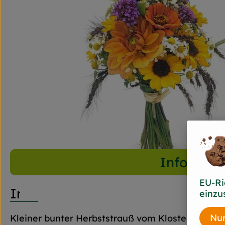
Info
EU-Ri
Info
einzu
Nur
Kleiner bunter Herbststrauß vom Klosterberghof