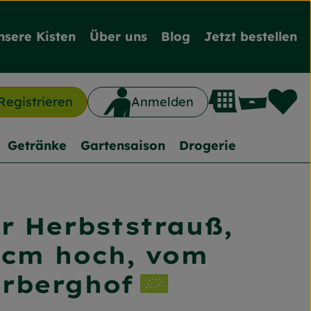
nsere Kisten
Über uns
Blog
Jetzt bestellen
L
Waren
Registrieren
Anmelden
n
Getränke
Gartensaison
Drogerie
r Herbststrauß,
hinzufügen
5 cm hoch, vom
erberghof