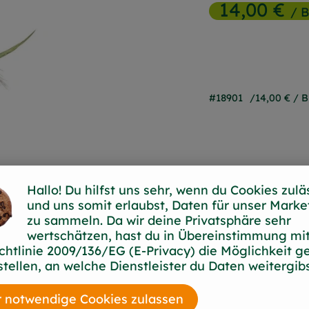
14,00 €
/ 
#18901
14,00 €
/ 
Hallo! Du hilfst uns sehr, wenn du Cookies zulä
und uns somit erlaubst, Daten für unser Marke
zu sammeln. Da wir deine Privatsphäre sehr
wertschätzen, hast du in Übereinstimmung mit
chtlinie 2009/136/EG (E-Privacy) die Möglichkeit g
stellen, an welche Dienstleister du Daten weitergibs
 notwendige Cookies zulassen
. Jeder Strauß ist eine Überraschung. Prima zum V