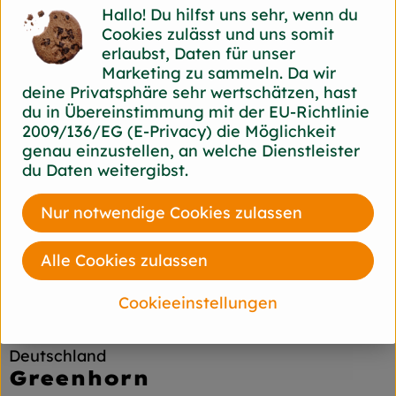
etwas nußartiger Geschmack
Hallo! Du hilfst uns sehr, wenn du
Cookies zulässt und uns somit
Lagerung:
erlaubst, Daten für unser
Etwa eine Woche gekühlt haltbar, Knollen ohne
Marketing zu sammeln. Da wir
Laub halten sich besser. Spezielle Lagersorten
deine Privatsphäre sehr wertschätzen, hast
eignen sich für die Überwinterung und sind
du in Übereinstimmung mit der EU-Richtlinie
mehrere Monate lagerfähig.
2009/136/EG (E-Privacy) die Möglichkeit
genau einzustellen, an welche Dienstleister
du Daten weitergibst.
Produktinformationen
Nur notwendige Cookies zulassen
Alle Cookies zulassen
Herkunft
Cookieeinstellungen
Hersteller: Gauchel
Deutschland
Greenhorn