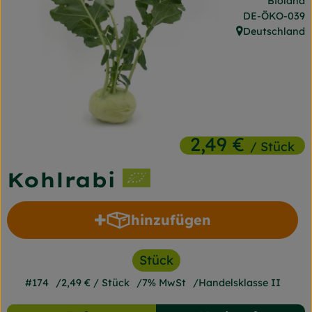
Bioland
Frischetheke
, Kontrollstelle
DE-ÖKO-039
Deutschland
, Herkunft:
Naturkost
Getränke
Gartensaison
Drogerie
2,49 €
/ Stück
Kohlrabi
So geht's
Unsere Kisten
hinzufügen
Produkt zum Warenkorb h
Über uns
Stück
Blog
#174
2,49 €
/ Stück
7% MwSt
Handelsklasse II
Jetzt bestellen