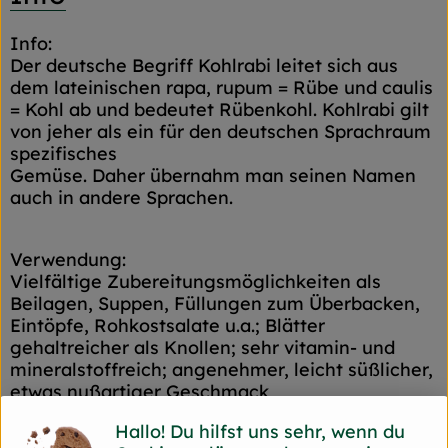
Info:
Der deutsche Begriff Kohlrabi leitet sich aus
dem lateinischen rapa, rupum = Rübe und caulis
= Kohl ab und bedeutet Rübenkohl. Kohlrabi gilt
von jeher als ein für den deutschen Sprachraum
spezifisches
Gemüse. Daher übernahm man seinen Namen
auch in andere Sprachen.
Verwendung:
Vielfältige Zubereitungsmöglichkeiten als
Beilagen, Suppen, Füllungen zum Überbacken,
Eintöpfe, Rohkostsalate u.a.; Blätter
gehaltreicher als Knollen; sehr vitamin- und
mineralstoffreich; angenehmer, leicht süßlicher,
etwas nußartiger Geschmack
Hallo! Du hilfst uns sehr, wenn du
Lagerung: