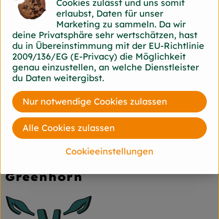
Cookies zulässt und uns somit
Etwa eine Woche gekühlt haltbar, Knollen ohne
erlaubst, Daten für unser
Laub halten sich besser. Spezielle Lagersorten
Marketing zu sammeln. Da wir
eignen sich für die Überwinterung und sind
deine Privatsphäre sehr wertschätzen, hast
mehrere Monate lagerfähig.
du in Übereinstimmung mit der EU-Richtlinie
2009/136/EG (E-Privacy) die Möglichkeit
Produktinformationen
genau einzustellen, an welche Dienstleister
du Daten weitergibst.
Nur notwendige Cookies zulassen
Herkunft
Alle Cookies zulassen
Hersteller: Gauchel
Cookieeinstellungen
Deutschland
Greenhorn