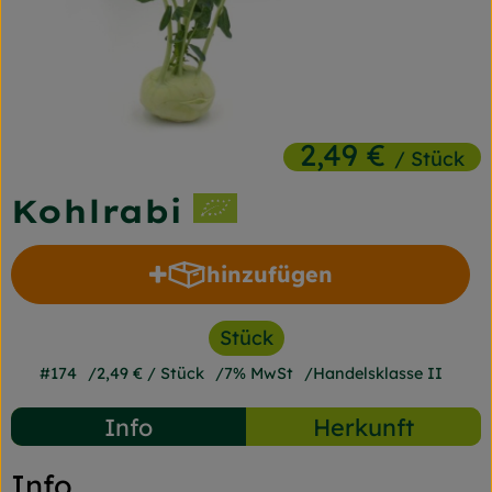
Frischetheke
Naturkost
Getränke
2,49 €
/ Stück
Gartensaison
Kohlrabi
Drogerie
hinzufügen
Produkt zum Warenkorb h
So geht's
Stück
Unsere Kisten
#174
2,49 €
/ Stück
7% MwSt
Handelsklasse II
Über uns
Info
Herkunft
Blog
Info
Jetzt bestellen