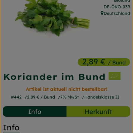
Bioland
Frischetheke
, Kontrollstelle
DE-ÖKO-039
Deutschland
, Herkunft:
Naturkost
Getränke
Gartensaison
Drogerie
2,89 €
/ Bund
Koriander im Bund
So geht's
Artikel ist aktuell nicht bestellbar!
Unsere Kisten
#442
2,89 €
/ Bund
7% MwSt
Handelsklasse II
Über uns
Info
Herkunft
Blog
Info
Jetzt bestellen