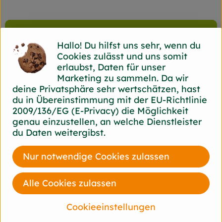
Produktinformationen
Hallo! Du hilfst uns sehr, wenn du
Cookies zulässt und uns somit
erlaubst, Daten für unser
Marketing zu sammeln. Da wir
Herkunft
deine Privatsphäre sehr wertschätzen, hast
du in Übereinstimmung mit der EU-Richtlinie
Hersteller: FESA
2009/136/EG (E-Privacy) die Möglichkeit
genau einzustellen, an welche Dienstleister
du Daten weitergibst.
Deutschland
Nur notwendige Cookies zulassen
Du hast eine Frage? Wir helfen gerne!
Josef-Haumann-Str. 7
44866 Bochum-Wattenscheid
Alle Cookies zulassen
+49 2327 830 86 30
Cookieeinstellungen
post@flottekarotte.de