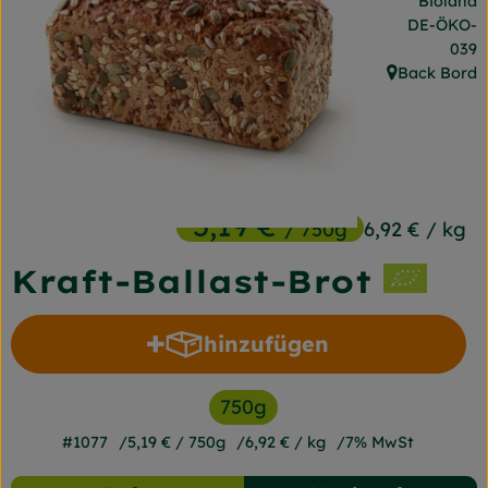
Bioland
Frischetheke
, Kontrollst
DE-ÖKO-
039
Naturkost
Back Bord
, Herkunft:
Getränke
Gartensaison
Drogerie
5,19 €
/ 750g
6,92 €
/ kg
Kraft-Ballast-Brot
So geht's
Unsere Kisten
hinzufügen
Produkt zum Warenkorb h
Über uns
750g
Blog
#1077
5,19 €
/ 750g
6,92 €
/ kg
7% MwSt
Jetzt bestellen