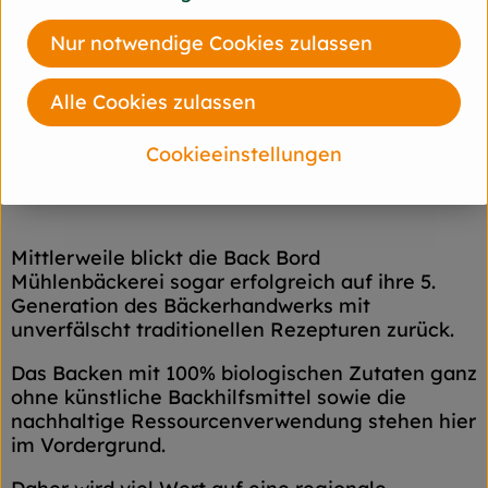
Nur notwendige Cookies zulassen
Alle Cookies zulassen
Cookieeinstellungen
Als Bioland-Vertragsbäckerei steht Back Bord
seit 1991 für Brotgenuss in seiner reinsten Form.
Mittlerweile blickt die Back Bord
Mühlenbäckerei sogar erfolgreich auf ihre 5.
Generation des Bäckerhandwerks mit
unverfälscht traditionellen Rezepturen zurück.
Das Backen mit 100% biologischen Zutaten ganz
ohne künstliche Backhilfsmittel sowie die
nachhaltige Ressourcenverwendung stehen hier
im Vordergrund.