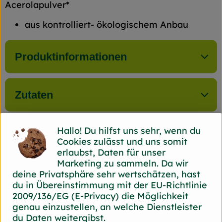
Acerolapulver*
aus kontrolliert- ökologischem Anbau
Produktinformationen
Zutaten
Hallo! Du hilfst uns sehr, wenn du
Cookies zulässt und uns somit
Herkunft
erlaubst, Daten für unser
Marketing zu sammeln. Da wir
Hersteller: Back Bord
deine Privatsphäre sehr wertschätzen, hast
du in Übereinstimmung mit der EU-Richtlinie
44866 Bochum Back Bord
2009/136/EG (E-Privacy) die Möglichkeit
zur Webseite
genau einzustellen, an welche Dienstleister
du Daten weitergibst.