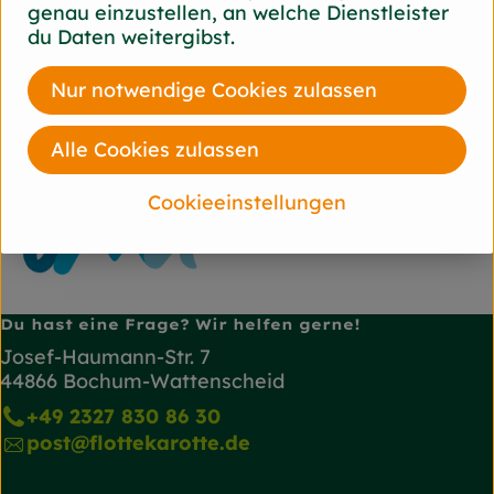
genau einzustellen, an welche Dienstleister
du Daten weitergibst.
Herkunft
Nur notwendige Cookies zulassen
diverse
ÖMA
Alle Cookies zulassen
Cookieeinstellungen
Du hast eine Frage? Wir helfen gerne!
Josef-Haumann-Str. 7
44866 Bochum-Wattenscheid
+49 2327 830 86 30
post@flottekarotte.de