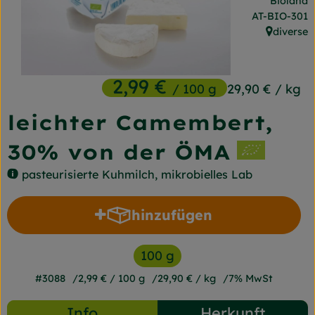
Bioland
Frischetheke
, Kontrollstel
AT-BIO-301
diverse
, Herkunft
Naturkost
Getränke
2,99 €
/ 100 g
29,90 €
/ kg
Gartensaison
leichter Camembert,
Drogerie
30% von der ÖMA
pasteurisierte Kuhmilch, mikrobielles Lab
So geht's
hinzufügen
Unsere Kisten
Produkt zum Warenkorb h
Über uns
100 g
Blog
#3088
2,99 €
/ 100 g
29,90 €
/ kg
7% MwSt
Jetzt bestellen
Info
Herkunft