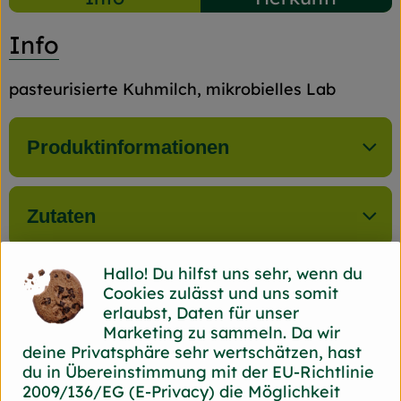
Info
pasteurisierte Kuhmilch, mikrobielles Lab
Produktinformationen
Zutaten
Hallo! Du hilfst uns sehr, wenn du
Nährwert-Info
Cookies zulässt und uns somit
erlaubst, Daten für unser
Marketing zu sammeln. Da wir
deine Privatsphäre sehr wertschätzen, hast
Produktdatenblatt
du in Übereinstimmung mit der EU-Richtlinie
2009/136/EG (E-Privacy) die Möglichkeit