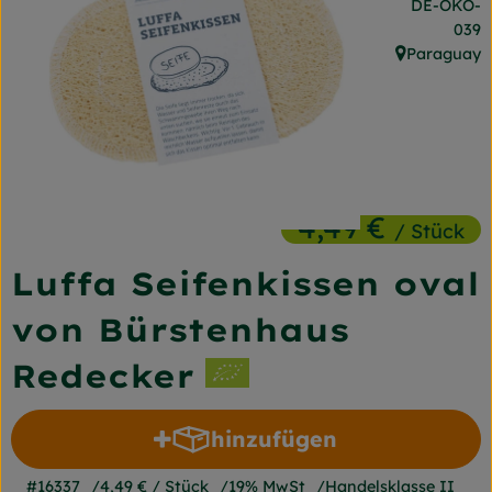
, Kontrollst
DE-ÖKO-
Frischetheke
039
Paraguay
Naturkost
, Herkunft:
Getränke
Gartensaison
Drogerie
4,49 €
/ Stück
Luffa Seifenkissen oval
So geht's
von Bürstenhaus
Unsere Kisten
Redecker
Über uns
Blog
hinzufügen
Produkt zum Warenkorb 
Jetzt bestellen
#16337
4,49 €
/ Stück
19% MwSt
Handelsklasse II