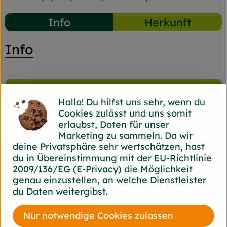
Info
Herkunft
Info
Produktinformationen
Hallo! Du hilfst uns sehr, wenn du
Cookies zulässt und uns somit
erlaubst, Daten für unser
Produktdatenblatt
Marketing zu sammeln. Da wir
deine Privatsphäre sehr wertschätzen, hast
du in Übereinstimmung mit der EU-Richtlinie
2009/136/EG (E-Privacy) die Möglichkeit
genau einzustellen, an welche Dienstleister
Herkunft
du Daten weitergibst.
Hersteller: Bürstenhaus
Nur notwendige Cookies zulassen
Redecker