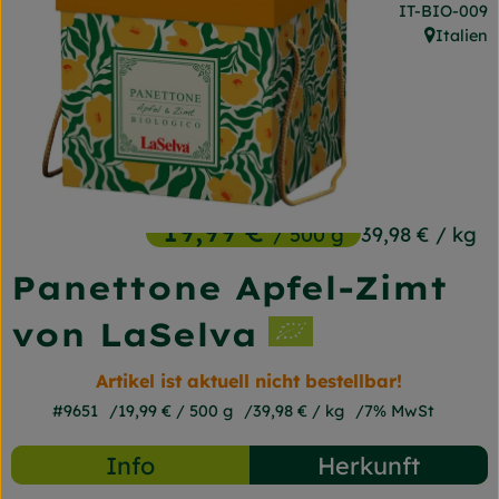
, Kontrollstel
IT-BIO-009
Frischetheke
Italien
, Herkunft
Naturkost
Getränke
Gartensaison
Drogerie
19,99 €
/ 500 g
39,98 €
/ kg
Panettone Apfel-Zimt
So geht's
von LaSelva
Unsere Kisten
Artikel ist aktuell nicht bestellbar!
Über uns
#9651
19,99 €
/ 500 g
39,98 €
/ kg
7% MwSt
Blog
Info
Herkunft
Jetzt bestellen