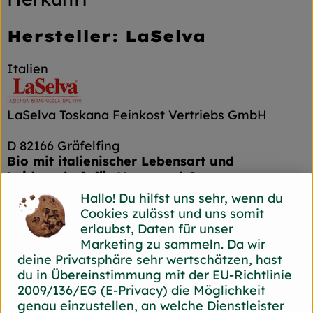
Hersteller: LaSelva
Italien
LaSelva Toskana Feinkost Vertriebs GmbH
D 82166 Gräfelfing
Bio mit italienischer Lebensart und
Leidenschaft für Natur und Genuss
Hallo! Du hilfst uns sehr, wenn du
In der südlichen Toskana liegt der Biohof
Cookies zulässt und uns somit
LaSelva. Seit 1980 wird hier ökologischer
erlaubst, Daten für unser
Landbau betrieben, seit 2018 ist die
Marketing zu sammeln. Da wir
Landwirtschaft Naturland Fair zertifiziert. Auf
deine Privatsphäre sehr wertschätzen, hast
ca. 600 Hektar Nutzfläche werden Gemüse,
du in Übereinstimmung mit der EU-Richtlinie
Obst, Wein und Getreide angebaut.
2009/136/EG (E-Privacy) die Möglichkeit
In der Hof-Manufaktur werden Gemüse
genau einzustellen, an welche Dienstleister