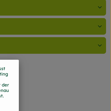
sst
ting
 der
enau
t.