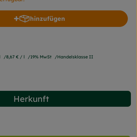
hinzufügen
Produkt zum Warenkorb hinzufügen
l
8,67 €
/ l
19% MwSt
Handelsklasse II
Herkunft