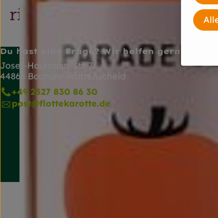
All
Du hast eine Frage? Wir helfen gerne!
Josef-Haumann-Str. 7
44866 Bochum-Wattenscheid
+49 2327 830 86 30
post@flottekarotte.de