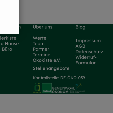
re Kisten
Über uns
Blog
ierkiste
Werte
Impressum
zu Hause
Team
AGB
s Büro
Partner
Datenschutz
Termine
Widerruf-
Ökokiste e.V.
Formular
Stellenangebote
Kontrollstelle: DE-ÖKO-039
ttps://www.instagram.com/flottekarotte_nrw/
 zu https://www.facebook.com/flottekarotteNRW/
Externer Link zu https://www.oe
Externer Link zu https://w
Externer Lin