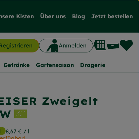
nsere Kisten
Über uns
Blog
Jetzt bestellen
L
Waren
Registrieren
Anmelden
n
Getränke
Gartensaison
Drogerie
ISER Zweigelt
nzufügen
QW
l
8,67 €
/ l
verfügbar!