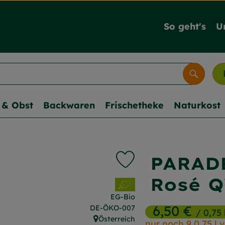
So geht's
U
Suche
& Obst
Backwaren
Frischetheke
Naturkost
PARADE
Produkt zu Favouriten hi
Rosé 
, Verband:
EG-Bio
6,50 €
, Kontrollstelle:
DE-ÖKO-007
/ 0,75 
Österreich
nur noch 9 0,75 l 
, Herkunft: