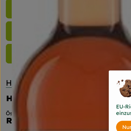
Produktinformationen
Zutaten
Produktdatenblatt
Herkunft
Hersteller: Peter Rieg
EU-Ri
einzu
Österreich
Riegel Eigenmarke
Nur