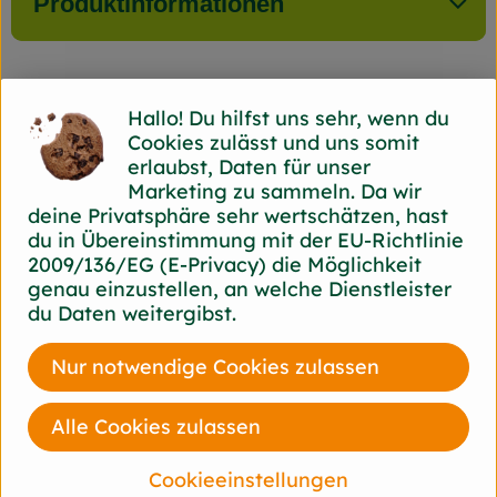
Produktinformationen
Herkunft
Hallo! Du hilfst uns sehr, wenn du
Cookies zulässt und uns somit
erlaubst, Daten für unser
Hersteller: Franz Sales
Marketing zu sammeln. Da wir
Werkstätten
deine Privatsphäre sehr wertschätzen, hast
du in Übereinstimmung mit der EU-Richtlinie
45279 Essen-Steele (Horst) Klosterberghof
2009/136/EG (E-Privacy) die Möglichkeit
zur Webseite
genau einzustellen, an welche Dienstleister
Auf dem Klosterberghof leben und arbeiten
du Daten weitergibst.
etwa 30 Menschen mit einer geistigen
Behinderung. Das denkmalgeschützte Gebäude,
Nur notwendige Cookies zulassen
das in einem Landschaftsschutzgebiet hinter
einem kleinen Wald inmitten von Obstwiesen
Alle Cookies zulassen
und Feldern liegt, wird seit 1992 aus
Überzeugung nach den strengen Bioland®-
Kriterien bewirtschaftet.
Cookieeinstellungen